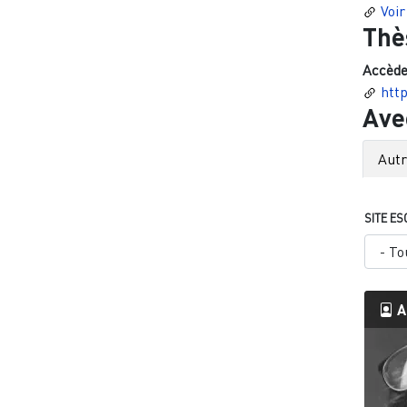
Voir
Thè
Accède
htt
Ave
Aut
SITE ES
A