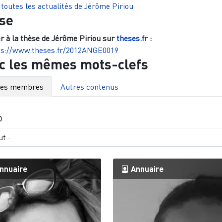
 toutes les actualités de
Jérôme Piriou
se
r à la thèse de
Jérôme Piriou
sur
theses.fr
:
ps://www.theses.fr/2012ANGE0019
c les mêmes mots-clefs
res membres
Autres contenus
O
nnuaire
Annuaire