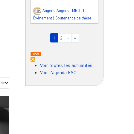
Angers
,
Angers - MRGT
|
Événement
|
Soutenance de thèse
Pagination
Page courante
Page
Page suivante
Dernière page
1
2
›
»
Voir toutes les actualités
Voir l'agenda ESO