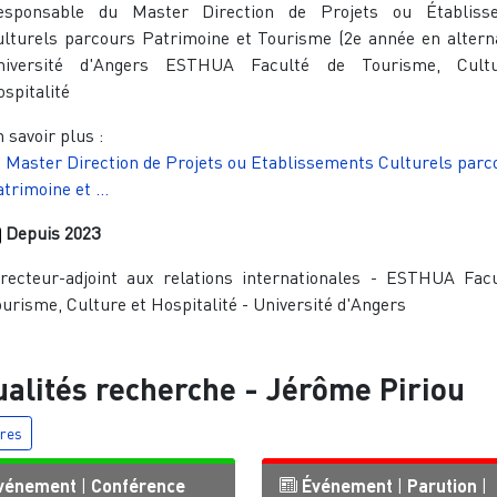
esponsable du Master Direction de Projets ou
É
tablis
lturels parcours Patrimoine et Tourisme (2e année en altern
niversité d'Angers ESTHUA Faculté de Tourisme, Cult
spitalité
 savoir plus :
Master Direction de Projets ou Etablissements Culturels parc
trimoine et …
Depuis
2023
recteur-adjoint aux relations internationales - ESTHUA Fac
urisme, Culture et Hospitalité - Université d'Angers
ualités recherche -
Jérôme Piriou
tres
vénement
|
Conférence
Événement
|
Parution
|