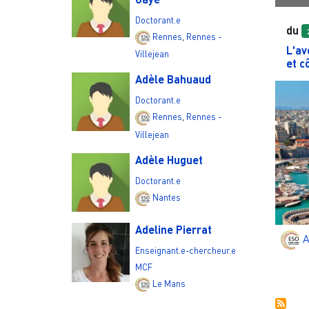
Doctorant.e
du
Rennes
,
Rennes -
L'av
Villejean
et c
Adèle Bahuaud
Doctorant.e
Rennes
,
Rennes -
Villejean
Adèle Huguet
Doctorant.e
Nantes
Adeline Pierrat
A
Enseignant.e-chercheur.e
MCF
Le Mans