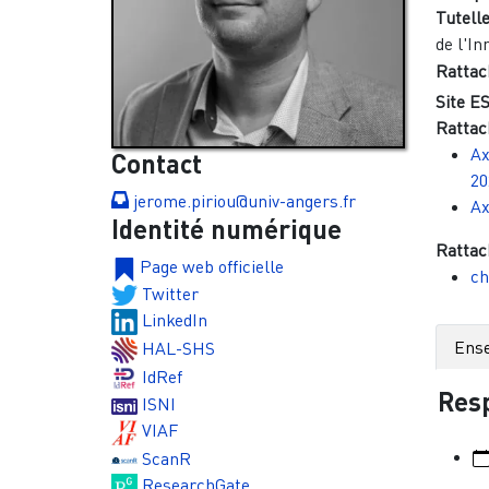
Tutelle
de l'In
Rattac
Site ES
Rattac
Ax
Contact
20
jerome.piriou@univ-angers.fr
Ax
Identité numérique
Rattac
Page web officielle
ch
Twitter
LinkedIn
Ens
HAL-SHS
IdRef
Resp
ISNI
VIAF
ScanR
ResearchGate