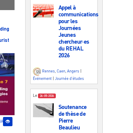
Appel à
communications
pour les
Journées
rding
Jeunes
urist
chercheur·es
du REHAL
2026
Rennes
,
Caen
,
Angers
|
Événement
|
Journée d'études
Le
26-05-2026
Soutenance
de thèse de
Pierre
UA
Beaulieu