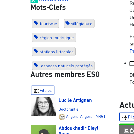
R
Mots-Clefs
Cu
U
tourisme
villégiature
Ho
En
région touristique
Pa
stations littorales
espaces naturels protégés
Autres membres ESO
Di
To
Filtres
Lucile Artignan
Act
Doctorant.e
Angers
,
Angers - MRGT
Fil
Abdoukhadir Dieyli
É
Gaye