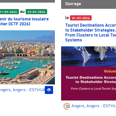
Ouvrage
au
21-09-2026
23-09-2026
le
01-07-2024
enir du tourisme insulaire
ôtier (ICTF 2026)
Tourist Destinations Acco
to Stakeholder Strategies:
From Clusters to Local To
Systems
ngers
,
Angers - ESTHUA
Angers
,
Angers - ESTH