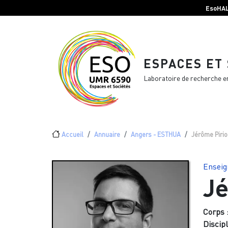
Menu top Header
Aller au contenu principal
EsoHA
ESPACES ET
Laboratoire de recherche e
Fil d'Ariane
Accueil
Annuaire
Angers - ESTHUA
Jérôme Pirio
Enseig
Jé
Corps 
Discipl