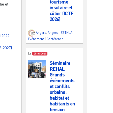
tourisme
he et
insulaire et
côtier (ICTF
2026)
Angers
,
Angers - ESTHUA
|
 (2022-
Événement
|
Conférence
2-2027)
Le
29-06-2026
Séminaire
REHAL
Grands
événements
et conflits
urbains :
habitat et
habitants en
tension