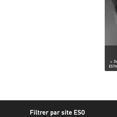
St
Do
ESTH
Filtrer par site ESO