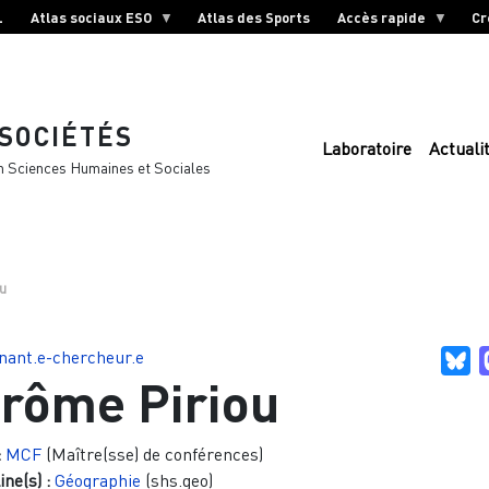
L
Atlas sociaux ESO
Atlas des Sports
Accès rapide
Cr
 SOCIÉTÉS
Laboratoire
Actuali
n Sciences Humaines et Sociales
u
nant.e-chercheur.e
Bl
rôme Piriou
:
MCF
(Maître(sse) de conférences)
ine(s) :
Géographie
(shs.geo)