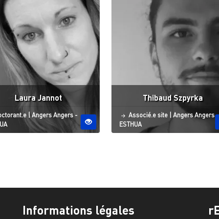
Laura Jannot
Thibaud Szpyrka
atut
Site ESO
Statut
Site ESO
ctorant.e
|
Angers
Angers -
Associé.e site
|
Angers
Angers -
UA
ESTHUA
Informations légales
r