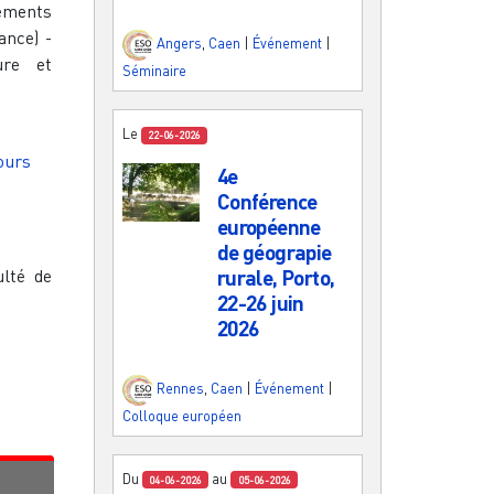
sements
ance) -
Angers
,
Caen
|
Événement
|
ure et
Séminaire
Le
22-06-2026
ours
4e
Conférence
européenne
de géograpie
ulté de
rurale, Porto,
22-26 juin
2026
Rennes
,
Caen
|
Événement
|
Colloque européen
Du
au
04-06-2026
05-06-2026