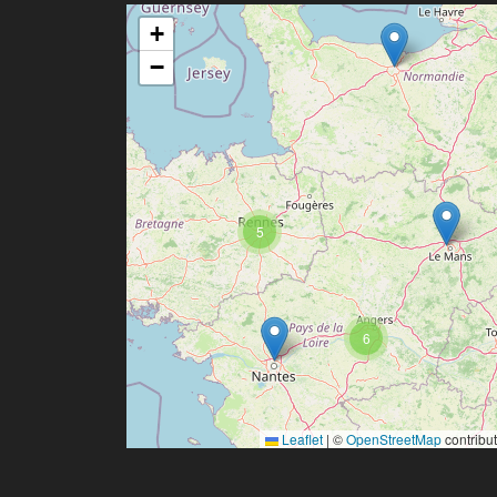
+
−
5
6
Leaflet
|
©
OpenStreetMap
contribu