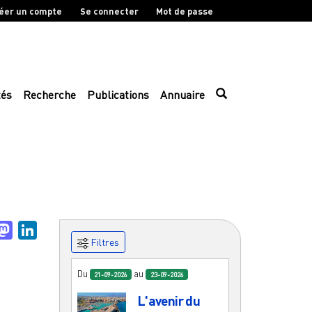
éer un compte
Se connecter
Mot de passe
tés
Recherche
Publications
Annuaire
uesky
Mastodon
LinkedIn
Filtres
Du
au
21-09-2026
23-09-2026
L'avenir du