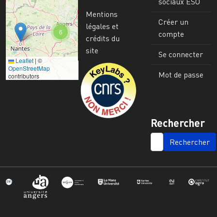
sociaux ESO
Mentions
Créer un
légales et
6
compte
crédits du
site
Se connecter
Leaflet
|
©
Image
OpenStreetMap
Mot de passe
contributors
Rechercher
SEARCH