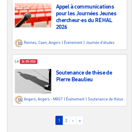
Appel à communications
pour les Journées Jeunes
chercheur·es du REHAL
2026
Rennes
,
Caen
,
Angers
|
Événement
|
Journée d'études
Le
26-05-2026
Soutenance de thèse de
Pierre Beaulieu
Angers
,
Angers - MRGT
|
Événement
|
Soutenance de thèse
Pagination
Page courante
Page
Page suivante
Dernière page
1
2
›
»