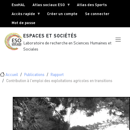
Menu top Header
Aller au contenu principal
EsoHAL
Atlas sociaux ESO
Atlas des Sports
Accès rapide
Créer un compte
Se connecter
Mot de passe
ESPACES ET SOCIÉTÉS
Laboratoire de recherche en Sciences Humaines et
Sociales
Fil d'Ariane
Accueil
Publications
Rapport
Contribution à l'emploi des exploitations agricoles en transitions