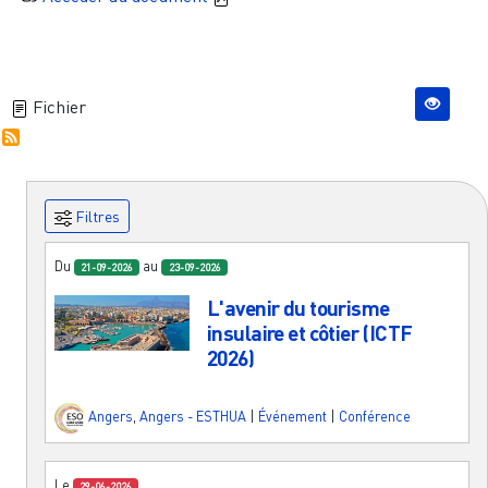
Fichier
Filtres
Du
au
21-09-2026
23-09-2026
L'avenir du tourisme
insulaire et côtier (ICTF
2026)
Angers
,
Angers - ESTHUA
|
Événement
|
Conférence
Le
29-06-2026