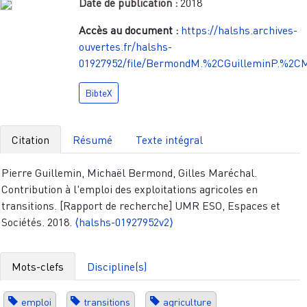
Date de publication :
2018
Accès au document :
https://halshs.archives-
ouvertes.fr/halshs-
01927952/file/BermondM.%2CGuilleminP.%2C
BibteX
Citation
Résumé
Texte intégral
Pierre Guillemin, Michaël Bermond, Gilles Maréchal.
Contribution à l'emploi des exploitations agricoles en
transitions. [Rapport de recherche] UMR ESO, Espaces et
Sociétés. 2018.
⟨halshs-01927952v2⟩
Mots-clefs
Discipline(s)
emploi
transitions
agriculture