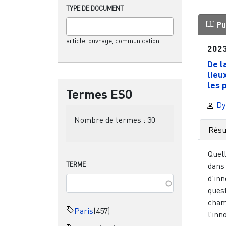
TYPE DE DOCUMENT
Pu
article, ouvrage, communication,....
202
De l
lieu
les 
Termes ESO
Dyl
Nombre de termes :
30
Rés
Quell
TERME
dans
d’inn
quest
cham
Paris
(457)
l’inn