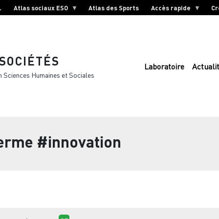
L
Atlas sociaux ESO
Atlas des Sports
Accès rapide
Cr
 SOCIÉTÉS
Laboratoire
Actuali
n Sciences Humaines et Sociales
terme
#innovation