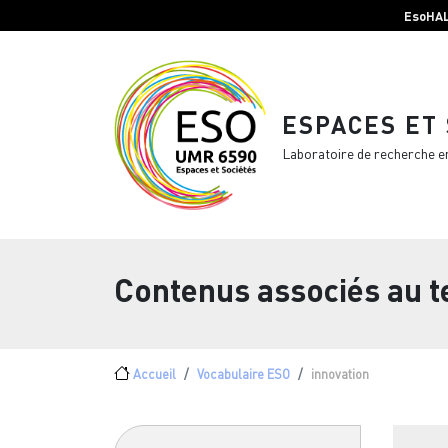
Menu top Header
Aller au contenu principal
EsoHA
ESPACES ET
Laboratoire de recherche e
Contenus associés au 
Fil d'Ariane
Accueil
Vocabulaire ESO
innovation