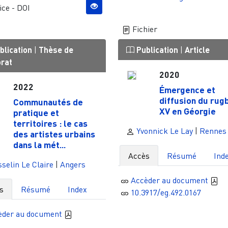
ce - DOI
Fichier
blication
|
Thèse de
Publication
|
Article
orat
2020
2022
Émergence et
diffusion du rug
Communautés de
XV en Géorgie
pratique et
territoires : le cas
Yvonnick Le Lay
|
Rennes
des artistes urbains
dans la mét...
Accès
Résumé
Ind
selin Le Claire
|
Angers
Accèder au document
s
Résumé
Index
10.3917/eg.492.0167
èder au document