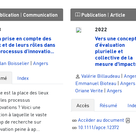
blication
|
Communication
Publication
|
Article
3
2022
a prise en compte des
Vers une concep
x et de leurs rôles dans
d’évaluation
processus d’innovatio...
plurielle et
collective de la
an Boisselier
|
Angers
mesure d'impacts 
Valérie Billaudeau
|
Ange
umé
Index
Emmanuel Bioteau
|
Angers
Oriane Verite
|
Angers
e est la place des lieux
 les processus
Accès
Résumé
Ind
ovations ? Voici une
ion à laquelle le vaste
Accèder au document
p de recherche sur
10.1111/apce.12372
ovation peine à ap...