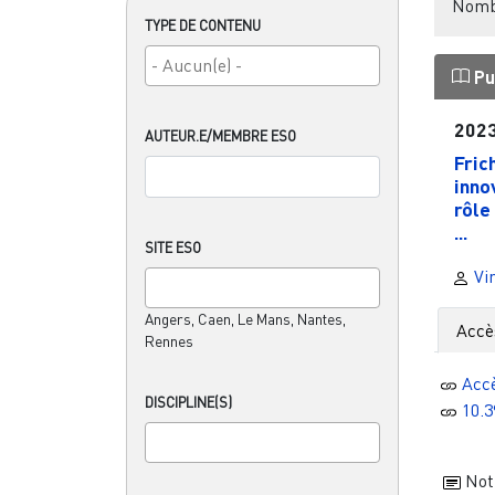
Nombr
TYPE DE CONTENU
Pu
202
AUTEUR.E/MEMBRE ESO
Fric
inno
rôle
...
SITE ESO
Vin
Angers, Caen, Le Mans, Nantes,
Accè
Rennes
Acc
DISCIPLINE(S)
10.3
Noti