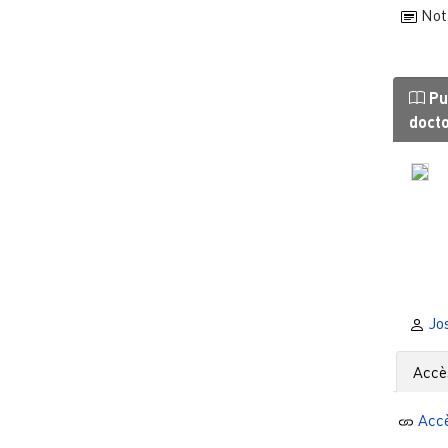
Noti
Pu
doct
Jos
Accè
Acc