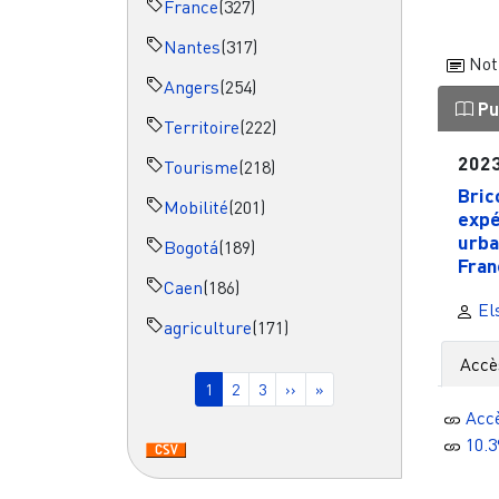
France
(327)
Nantes
(317)
Not
Angers
(254)
Pu
Territoire
(222)
202
Tourisme
(218)
Bric
Mobilité
(201)
expé
urba
Bogotá
(189)
Fran
Caen
(186)
El
agriculture
(171)
Pagination
Accè
Page courante
Page
Page
Page suivante
Dernière page
1
2
3
››
»
Acc
10.3