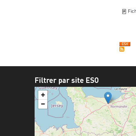
Fich
Pagi
Filtrer par site ESO
+
−