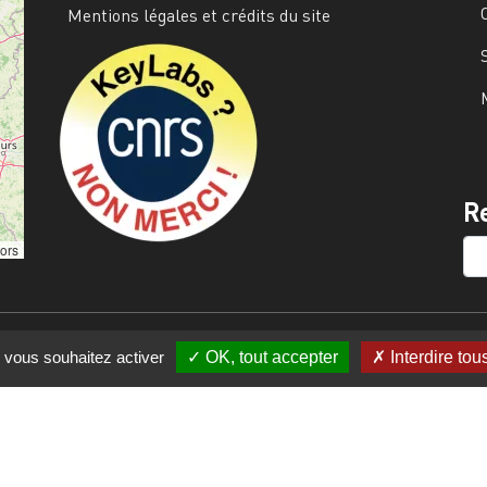
Mentions légales et crédits du site
Image
R
SE
tors
e vous souhaitez activer
OK, tout accepter
Interdire tou
s