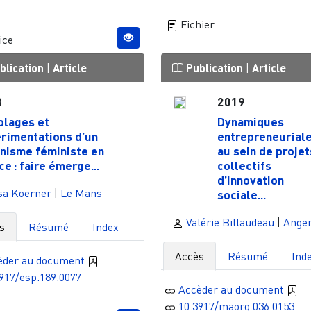
Fichier
ice
blication
|
Article
Publication
|
Article
3
2019
olages et
Dynamiques
rimentations d’un
entrepreneurial
nisme féministe en
au sein de projet
ce : faire émerge...
collectifs
d’innovation
sa Koerner
|
Le Mans
sociale...
Valérie Billaudeau
|
Ange
s
Résumé
Index
Accès
Résumé
Ind
èder au document
917/esp.189.0077
Accèder au document
10.3917/maorg.036.0153