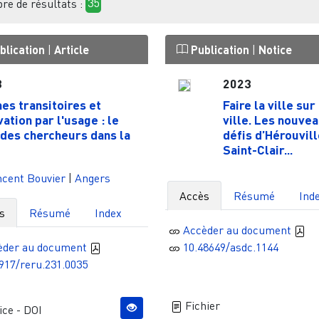
e de résultats :
35
blication
|
Article
Publication
|
Notice
3
2023
hes transitoires et
Faire la ville sur 
vation par l'usage : le
ville. Les nouve
 des chercheurs dans la
défis d’Hérouvill
Saint-Clair...
cent Bouvier
|
Angers
Accès
Résumé
Ind
s
Résumé
Index
Accèder au document
èder au document
10.48649/asdc.1144
917/reru.231.0035
Fichier
ce - DOI