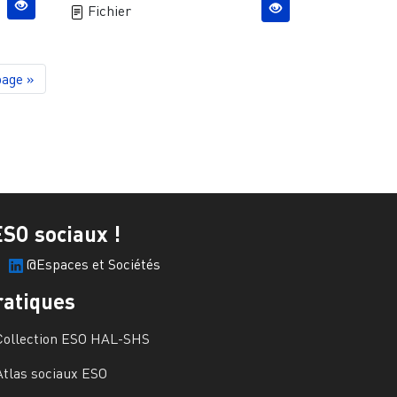
Fichier
page
page »
ESO sociaux !
@Espaces et Sociétés
ratiques
Collection ESO HAL-SHS
Atlas sociaux ESO