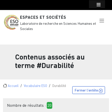
Menu top Header
Aller au contenu principal
ESPACES ET SOCIÉTÉS
Laboratoire de recherche en Sciences Humaines et
Sociales
Contenus associés au
terme
#Durabilité
Fil d'Ariane
Accueil
Vocabulaire ESO
Durabilité
Fermer l'entête
Nombre de résultats :
20