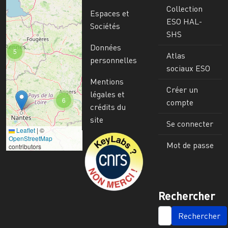
Collection
Espaces et
ESO HAL-
Sociétés
SHS
Données
5
Atlas
personnelles
sociaux ESO
Mentions
Créer un
légales et
6
compte
crédits du
site
Se connecter
Leaflet
|
©
Image
OpenStreetMap
Mot de passe
contributors
Rechercher
SEARCH