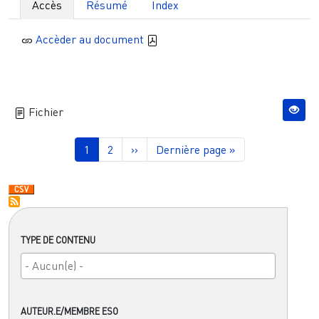
Accès
Résumé
Index
Accèder au document
Fichier
Pagination
Page courante
Page
Page suivante
Dernière page
1
2
››
Dernière page »
TYPE DE CONTENU
AUTEUR.E/MEMBRE ESO