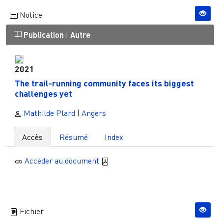
Notice
Publication
|
Autre
2021
The trail-running community faces its biggest
challenges yet
Mathilde Plard
|
Angers
Accès
Résumé
Index
Accèder au document
Fichier