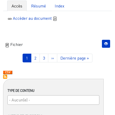
Accès
Résumé
Index
Accèder au document
Fichier
Pagination
Page courante
Page
Page
Page suivante
Dernière page
1
2
3
››
Dernière page »
TYPE DE CONTENU