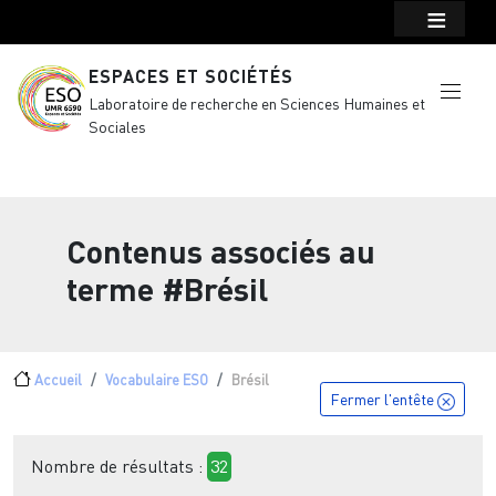
Menu top Header
Aller au contenu principal
ESPACES ET SOCIÉTÉS
Laboratoire de recherche en Sciences Humaines et
Sociales
Contenus associés au
terme
#Brésil
Fil d'Ariane
Accueil
Vocabulaire ESO
Brésil
Fermer l'entête
Nombre de résultats :
32