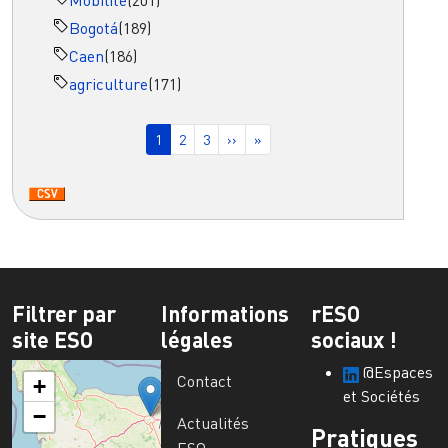
Mobilité
(201)
Bogotá
(189)
Caen
(186)
agriculture
(171)
Pagination
Page courante
Page
Page
Page suivante
Dernière page
1
2
3
››
»
Filtrer par
Informations
rESO
site ESO
légales
sociaux !
@Espaces
Contact
+
et Sociétés
−
Actualités
Pratiques