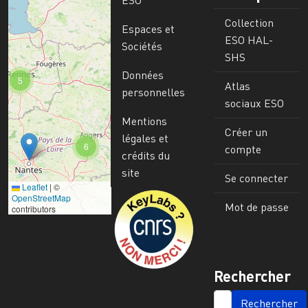
ESO
Collection
Espaces et
ESO HAL-
Sociétés
SHS
Données
5
Atlas
personnelles
sociaux ESO
Mentions
Créer un
légales et
6
compte
crédits du
site
Se connecter
Leaflet
|
©
Image
OpenStreetMap
Mot de passe
contributors
Rechercher
SEARCH