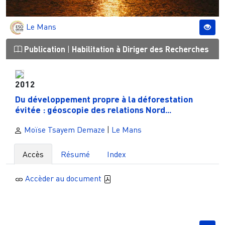
Le Mans
Publication
|
Habilitation à Diriger des Recherches
2012
Du développement propre à la déforestation
évitée : géoscopie des relations Nord...
Moïse Tsayem Demaze
|
Le Mans
Accès
Résumé
Index
Accèder au document