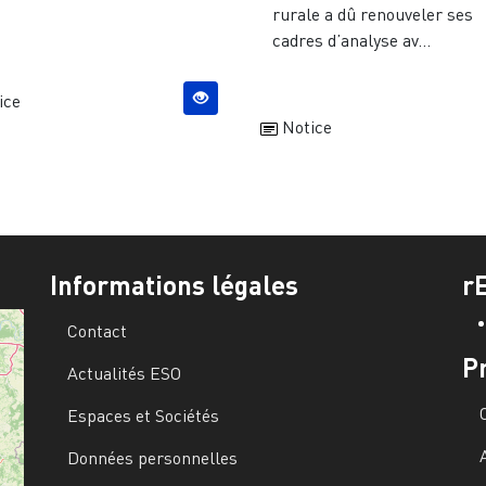
rurale a dû renouveler ses
cadres d’analyse av...
ice
Notice
Informations légales
r
Contact
P
Actualités ESO
Espaces et Sociétés
Données personnelles