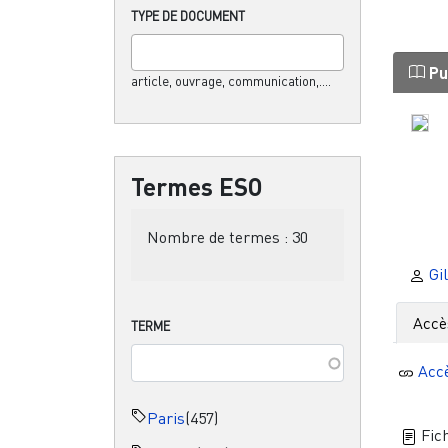
TYPE DE DOCUMENT
Pu
article, ouvrage, communication,....
Termes ESO
Nombre de termes :
30
Gil
Accè
TERME
Acc
Paris
(457)
Fich