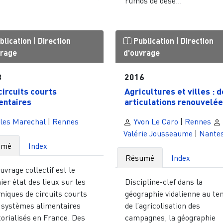
rumos de dese...
blication
|
Direction
Publication
|
Direction
vrage
d'ouvrage
8
2016
circuits courts
Agricultures et villes : 
entaires
articulations renouvelé
les Marechal
|
Rennes
Yvon Le Caro
|
Rennes
Valérie Jousseaume
|
Nante
umé
Index
Résumé
Index
uvrage collectif est le
er état des lieux sur les
Discipline-clef dans la
miques de circuits courts
géographie vidalienne au t
e systèmes alimentaires
de l’agricolisation des
torialisés en France. Des
campagnes, la géographie