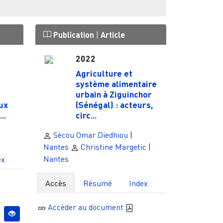
Publication
|
Article
2022
Agriculture et
système alimentaire
urbain à Ziguinchor
ux
(Sénégal) : acteurs,
..
circ...
Sécou Omar Diedhiou
|
Nantes
Christine Margetic
|
Nantes
ex
Accès
Résumé
Index
Accèder au document