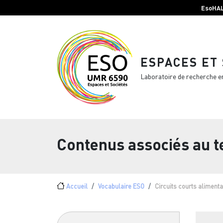
Menu top Header
Aller au contenu principal
EsoHA
ESPACES ET
Laboratoire de recherche e
Contenus associés au 
Fil d'Ariane
Accueil
Vocabulaire ESO
Circuits courts alimenta