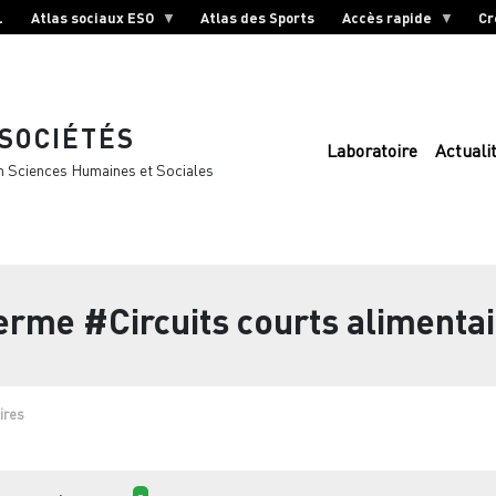
L
Atlas sociaux ESO
Atlas des Sports
Accès rapide
Cr
 SOCIÉTÉS
Laboratoire
Actuali
n Sciences Humaines et Sociales
terme
#Circuits courts alimenta
ires