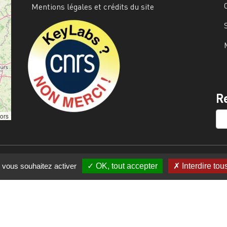
Mentions légales et crédits du site
Image
R
SE
tors
e vous souhaitez activer
OK, tout accepter
Interdire tou
s