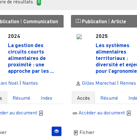
e de résultats :
8
blication
|
Communication
Publication
|
Article
2024
2025
La gestion des
Les systèmes
circuits courts
alimentaires
alimentaires de
territoriaux :
proximité : une
diversité et enje
approche par les ...
pour l’agronomie.
ien Noël
|
Nantes
Gilles Marechal
|
Rennes
s
Résumé
Index
Accès
Résumé
Ind
èder au document
Accèder au document
ier
Fichier