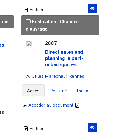
Fichier
tion
Publication
|
Chapitre
d'ouvrage
2007
os
Direct sales and
planning in peri-
urban spaces
Gilles Marechal
|
Rennes
Accès
Résumé
Index
e
Accèder au document
as
Fichier