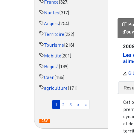
France
(327)
Nantes
(317)
Angers
(254)
Pu
d'ou
Territoire
(222)
Tourisme
(218)
200
Les 
Mobilité
(201)
alim
Bogotá
(189)
Gil
Caen
(186)
Rés
agriculture
(171)
Pagination
Cet o
Page courante
Page
Page
Page suivante
Dernière page
1
2
3
››
»
premi
dyna
et d
terri