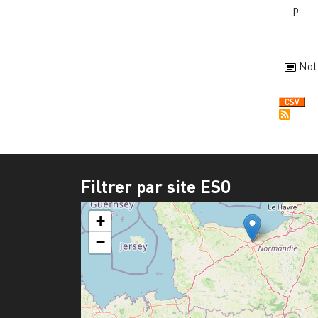
p...
Not
Filtrer par site ESO
+
−