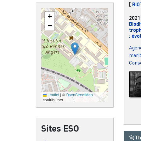
[
BIO
+
2021
Biodi
−
trop
: évo
Agenc
marit
Conse
Leaflet
|
©
OpenStreetMap
contributors
Sites ESO
Th