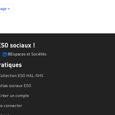
page
page »
ESO sociaux !
@Espaces et Sociétés
ratiques
Collection ESO HAL-SHS
Atlas sociaux ESO
Créer un compte
Se connecter