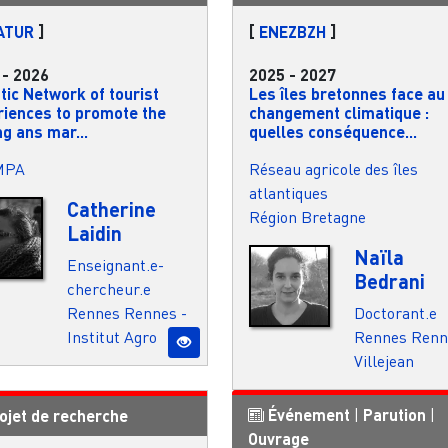
ATUR
]
[
ENEZBZH
]
-
2026
2025
-
2027
tic Network of tourist
Les îles bretonnes face au
riences to promote the
changement climatique :
ng ans mar...
quelles conséquence...
MPA
Réseau agricole des îles
atlantiques
Catherine
Région Bretagne
Laidin
Naïla
Enseignant.e-
Bedrani
chercheur.e
Rennes
Rennes -
Doctorant.e
Institut Agro
Rennes
Renn
Villejean
Événement
|
Parution
|
ojet de recherche
Ouvrage