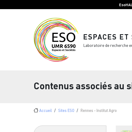
Menu top Header
Aller au contenu principal
EsoHA
ESPACES ET
Laboratoire de recherche e
Contenus associés au s
Fil d'Ariane
Accueil
Sites ESO
Rennes - Institut Agro