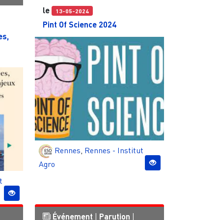
le
13-05-2024
Pint Of Science 2024
es,
Rennes
,
Rennes - Institut
Agro
t
Événement
|
Parution
|