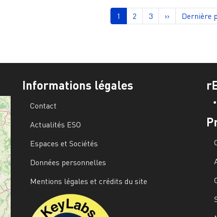
nation
Page courante
Page
Page
Page suivante
Dernière 
1
2
3
››
Dernière 
Informations légales
r
Contact
P
Actualités ESO
Espaces et Sociétés
Données personnelles
Mentions légales et crédits du site
Image