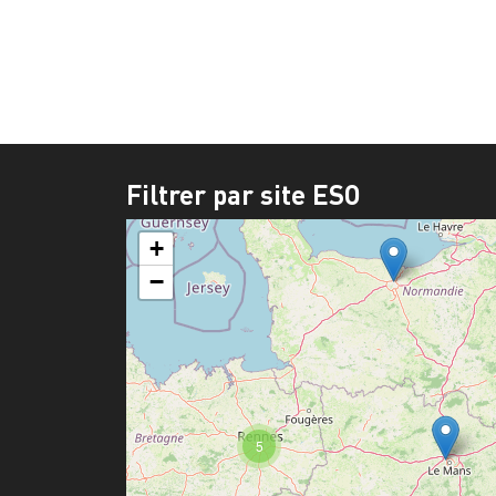
Pagi
Filtrer par site ESO
+
−
5