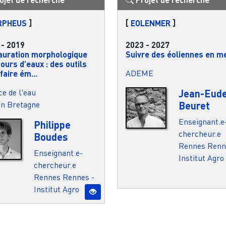
RPHEUS
]
[
EOLENMER
]
-
2019
2023
-
2027
auration morphologique
Suivre des éoliennes en m
ours d’eaux : des outils
ADEME
faire ém...
e de l'eau
Jean-Eud
on Bretagne
Beuret
Enseignant.e
Philippe
chercheur.e
Boudes
Rennes
Renn
Enseignant.e-
Institut Agro
chercheur.e
Rennes
Rennes -
Institut Agro