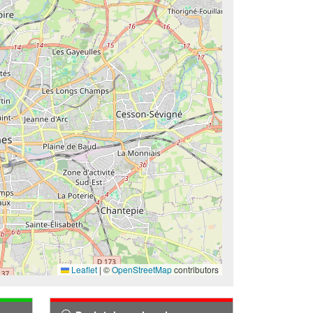
Leaflet
|
©
OpenStreetMap
contributors