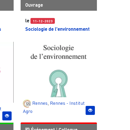
Ouvrage
le
11-12-2023
s
Sociologie de l'environnement
Rennes
,
Rennes - Institut
t
Agro
Événement
|
Colloque