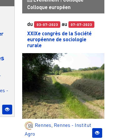
Colloque européen
du
au
03-07-2023
07-07-2023
XXIXe congrès de la Société
er
européenne de sociologie
rurale
es
-
es -
Rennes
,
Rennes - Institut
Agro