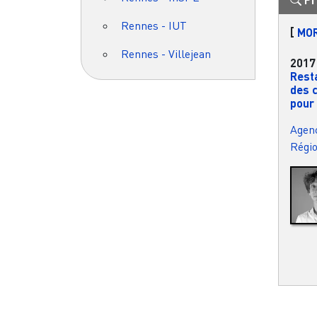
Rennes - IUT
[
MO
Rennes - Villejean
2017
Rest
des c
pour 
Agenc
Régi