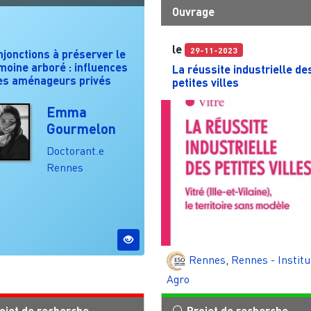
Ouvrage
le
29-11-2023
njonctions à préserver le
moine arboré : influences
La réussite industrielle de
les aménageurs privés
petites villes
Emma
Gourmelon
Doctorant.e
Rennes
Rennes
,
Rennes - Institu
Agro
ojet de recherche
Projet de recherche