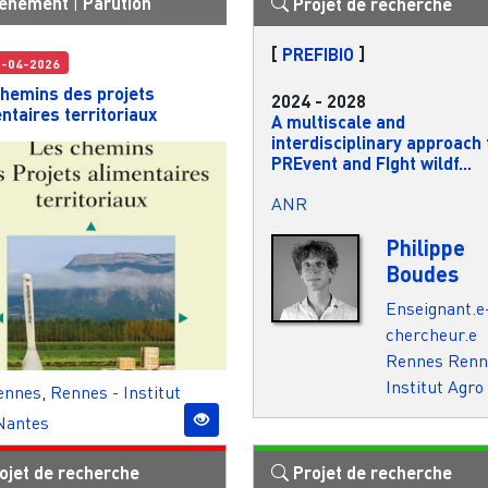
énement
|
Parution
Projet de recherche
[
PREFIBIO
]
5-04-2026
chemins des projets
2024
-
2028
ntaires territoriaux
A multiscale and
interdisciplinary approach 
PREvent and FIght wildf...
ANR
Philippe
Boudes
Enseignant.e
chercheur.e
Rennes
Renn
Institut Agro
ennes
,
Rennes - Institut
Nantes
ojet de recherche
Projet de recherche