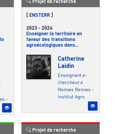
Projet de recherche
[
ENSTERR
]
2023
-
2024
Enseigner le territoire en
to
faveur des transitions
agroécologiques dans...
Catherine
Laidin
Enseignant.e-
chercheur.e
-
Rennes
Rennes -
Institut Agro
es -
Projet de recherche