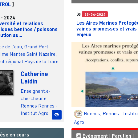
TROL
]
le
25-04-2024
-
2024
Les Aires Marines Protégé
versité et relations
vaines promesses et vrais
hiques benthos / poissons
enjeux
lution su...
e de l'eau, Grand Port
ime Nantes Saint Nazaire,
il régional Pays de la Loire
Catherine
Laidin
Enseignant.e-
chercheur.e
Rennes
Rennes -
Institut Agro
Rennes
,
Rennes - Institu
Agro
èse en cours
Événement
|
Parution
|