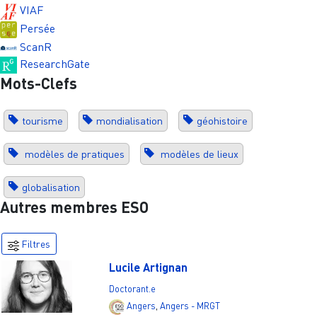
VIAF
Persée
ScanR
ResearchGate
Mots-Clefs
tourisme
mondialisation
géohistoire
modèles de pratiques
modèles de lieux
globalisation
Autres membres ESO
Filtres
Lucile Artignan
Doctorant.e
Angers
,
Angers - MRGT