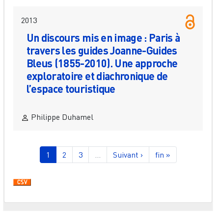
2013
Un discours mis en image : Paris à
travers les guides Joanne-Guides
Bleus (1855-2010). Une approche
exploratoire et diachronique de
l’espace touristique
Philippe Duhamel
Pagination
Page courante
Page
Page
Page suivante
Dernière page
1
2
3
…
Suivant ›
fin »