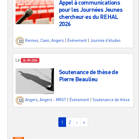
Appel à communications
pour les Journées Jeunes
chercheur·es du REHAL
2026
Rennes
,
Caen
,
Angers
|
Événement
|
Journée d'études
Le
26-05-2026
Soutenance de thèse de
Pierre Beaulieu
Angers
,
Angers - MRGT
|
Événement
|
Soutenance de thèse
Pagination
Page courante
Page
Page suivante
Dernière page
1
2
›
»