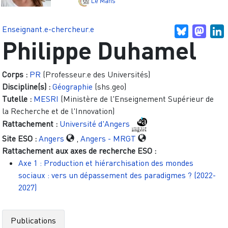
Le Mans
Enseignant.e-chercheur.e
Bluesky
Mast
L
Philippe Duhamel
Corps :
PR
(Professeur.e des Universités)
Discipline(s) :
Géographie
(shs.geo)
Tutelle :
MESRI
(Ministère de l'Enseignement Supérieur de
la Recherche et de l'Innovation)
Rattachement :
Université d'Angers
Site ESO :
Angers
,
Angers - MRGT
Rattachement aux axes de recherche ESO :
Axe 1 : Production et hiérarchisation des mondes
sociaux : vers un dépassement des paradigmes ? (2022-
2027)
Publications