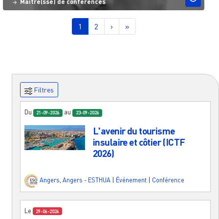
Maître(sse) de conférences
Pagination
Page courante
Page
Page suivante
Dernière page
1
2
›
»
Filtres
Du
au
21-09-2026
23-09-2026
L'avenir du tourisme
insulaire et côtier (ICTF
2026)
Angers
,
Angers - ESTHUA
|
Événement
|
Conférence
Le
29-06-2026