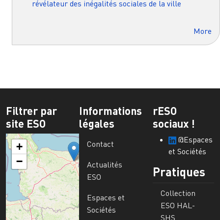
révélateur des inégalités sociales de la ville
More
Filtrer par
Informations
rESO
site ESO
légales
sociaux !
@Espaces
Contact
+
et Sociétés
−
Actualités
Pratiques
ESO
Collection
Espaces et
ESO HAL-
Sociétés
SHS