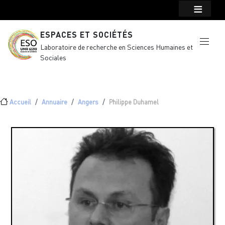
Menu top Header
Aller au contenu principal
ESPACES ET SOCIÉTÉS
Laboratoire de recherche en Sciences Humaines et
Sociales
Fil d'Ariane
Accueil
Annuaire
Angers
Philippe Duhamel