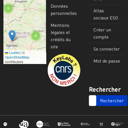
Données
5
Atlas
personnelles
sociaux ESO
Mentions
Créer un
légales et
6
compte
crédits du
site
Se connecter
Leaflet
|
©
Image
OpenStreetMap
Mot de passe
contributors
Rechercher
SEARCH