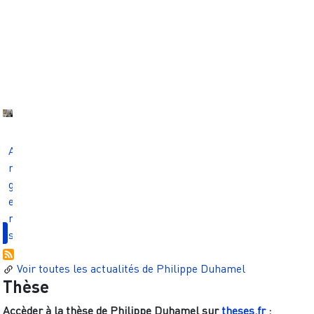
A
N
T
·
E
S
?
A
n
g
e
r
s
Voir toutes les actualités de
Philippe Duhamel
Thèse
Accèder à la thèse de
Philippe Duhamel
sur
theses.fr
: