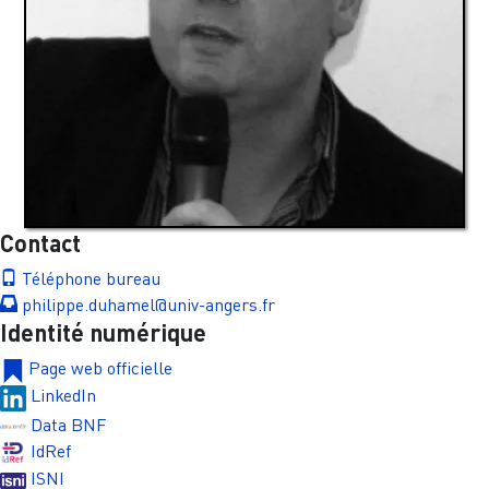
Contact
Téléphone bureau
philippe.duhamel@univ-angers.fr
Identité numérique
Page web officielle
LinkedIn
Data BNF
IdRef
ISNI