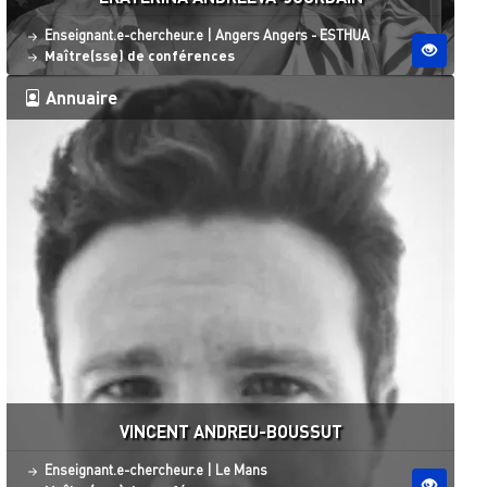
Statut
Site ESO
Enseignant.e-chercheur.e
|
Angers
Angers - ESTHUA
Maître(sse) de conférences
Annuaire
VINCENT ANDREU-BOUSSUT
Statut
Site ESO
Enseignant.e-chercheur.e
|
Le Mans