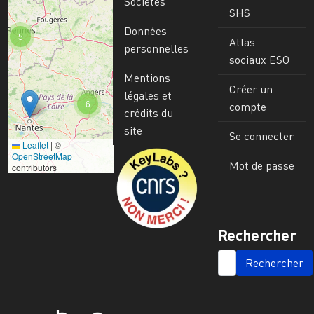
Sociétés
SHS
Données
5
Atlas
personnelles
sociaux ESO
Mentions
Créer un
légales et
6
compte
crédits du
site
Se connecter
Leaflet
|
©
Image
OpenStreetMap
Mot de passe
contributors
Rechercher
SEARCH