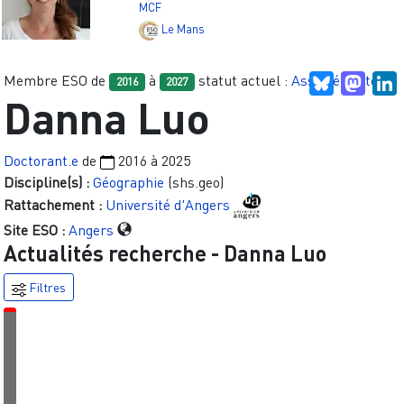
MCF
Le Mans
Membre ESO de
à
statut actuel :
Associé.e site
Bluesky
Mast
L
2016
2027
Danna Luo
Doctorant.e
de
2016
à
2025
Discipline(s) :
Géographie
(shs.geo)
Rattachement :
Université d'Angers
Site ESO :
Angers
Actualités recherche -
Danna Luo
Filtres
É
v
é