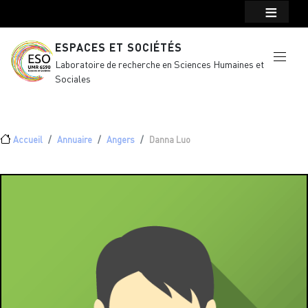
Menu top Header
Aller au contenu principal
ESPACES ET SOCIÉTÉS
Laboratoire de recherche en Sciences Humaines et
Sociales
Fil d'Ariane
Accueil
Annuaire
Angers
Danna Luo