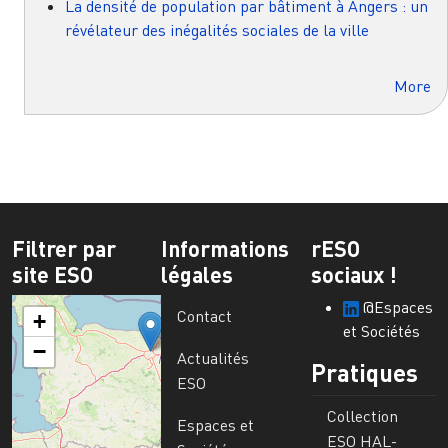
La densité de population par bâtiment à Angers : un
révélateur des inégalités sociales de la ville
More
Filtrer par
Informations
rESO
site ESO
légales
sociaux !
@Espaces
Contact
+
et Sociétés
−
Actualités
Pratiques
ESO
Collection
Espaces et
ESO HAL-