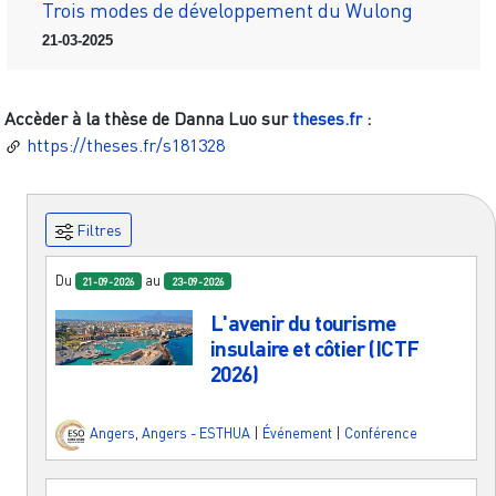
Trois modes de développement du Wulong
21-03-2025
Accèder à la thèse de
Danna Luo
sur
theses.fr
:
https://theses.fr/s181328
Filtres
Du
au
21-09-2026
23-09-2026
L'avenir du tourisme
insulaire et côtier (ICTF
2026)
Angers
,
Angers - ESTHUA
|
Événement
|
Conférence