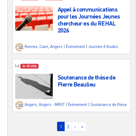
Appel à communications
pour les Journées Jeunes
chercheur·es du REHAL
2026
Rennes
,
Caen
,
Angers
|
Événement
|
Journée d'études
Le
26-05-2026
Soutenance de thèse de
Pierre Beaulieu
Angers
,
Angers - MRGT
|
Événement
|
Soutenance de thèse
Pagination
Page courante
Page
Page suivante
Dernière page
1
2
›
»