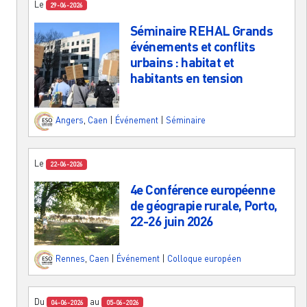
Le
29-06-2026
Séminaire REHAL Grands
événements et conflits
urbains : habitat et
habitants en tension
Angers
,
Caen
|
Événement
|
Séminaire
Le
22-06-2026
4e Conférence européenne
de géograpie rurale, Porto,
22-26 juin 2026
Rennes
,
Caen
|
Événement
|
Colloque européen
Du
au
04-06-2026
05-06-2026