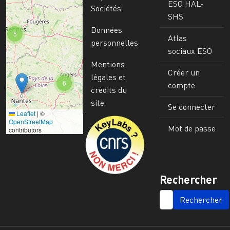
ESO HAL-
Sociétés
SHS
Données
5
Atlas
personnelles
sociaux ESO
Mentions
Créer un
légales et
6
compte
crédits du
site
Se connecter
Leaflet
|
©
Image
OpenStreetMap
Mot de passe
contributors
Rechercher
SEARCH