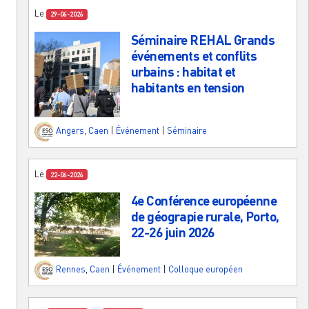
Le
29-06-2026
Séminaire REHAL Grands
événements et conflits
urbains : habitat et
habitants en tension
Angers
,
Caen
|
Événement
|
Séminaire
Le
22-06-2026
4e Conférence européenne
de géograpie rurale, Porto,
22-26 juin 2026
Rennes
,
Caen
|
Événement
|
Colloque européen