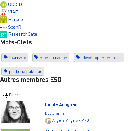
ORCID
VIAF
Persée
ScanR
ResearchGate
Mots-Clefs
tourisme
mondialisation
développement local
politique publique
Autres membres ESO
Filtres
Lucile Artignan
Doctorant.e
Angers
,
Angers - MRGT