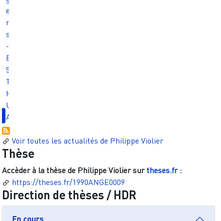
e
r
s
-
E
S
T
H
U
A
Voir toutes les actualités de
Philippe Violier
Thèse
Accèder à la thèse de
Philippe Violier
sur
theses.fr
:
https://theses.fr/1990ANGE0009
Direction de thèses / HDR
En cours