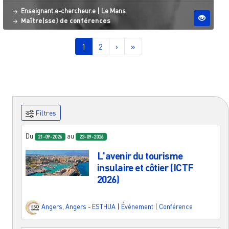
Statut
Site ESO
Enseignant.e-chercheur.e
|
Le Mans
Maître(sse) de conférences
Pagination
Page courante
Page
Page suivante
Dernière page
1
2
›
»
Filtres
Du
au
21-09-2026
23-09-2026
L'avenir du tourisme
insulaire et côtier (ICTF
2026)
Angers
,
Angers - ESTHUA
|
Événement
|
Conférence