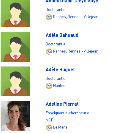
Abdoukhadir Dieyli Gaye
Doctorant.e
Rennes
,
Rennes - Villejean
Adèle Bahuaud
Doctorant.e
Rennes
,
Rennes - Villejean
Adèle Huguet
Doctorant.e
Nantes
Adeline Pierrat
Enseignant.e-chercheur.e
MCF
Le Mans