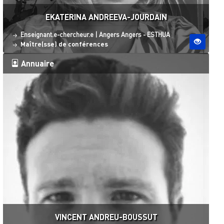
EKATERINA ANDREEVA-JOURDAIN
Statut
Site ESO
Enseignant.e-chercheur.e
|
Angers
Angers - ESTHUA
Maître(sse) de conférences
Annuaire
VINCENT ANDREU-BOUSSUT