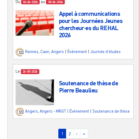
Du
au
04-06-2026
05-06-2026
Appel à communications
pour les Journées Jeunes
chercheur·es du REHAL
2026
Rennes
,
Caen
,
Angers
|
Événement
|
Journée d'études
Le
26-05-2026
Soutenance de thèse de
Pierre Beaulieu
Angers
,
Angers - MRGT
|
Événement
|
Soutenance de thèse
Pagination
Page courante
Page
Page suivante
Dernière page
1
2
›
»