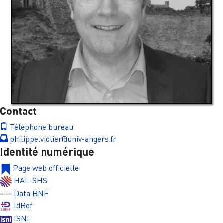
Contact
Téléphone bureau
philippe.violier@univ-angers.fr
Identité numérique
Page web officielle
HAL-SHS
Data BNF
IdRef
ISNI