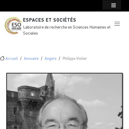
Menu top Header
Aller au contenu principal
ESPACES ET SOCIÉTÉS
Laboratoire de recherche en Sciences Humaines et
Sociales
Fil d'Ariane
Accueil
Annuaire
Angers
Philippe Violier