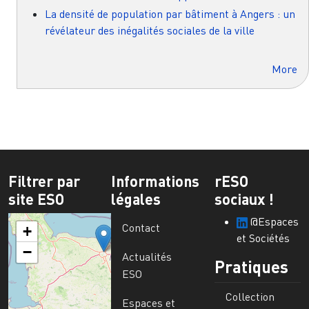
La densité de population par bâtiment à Angers : un
révélateur des inégalités sociales de la ville
More
Filtrer par
Informations
rESO
site ESO
légales
sociaux !
@Espaces
Contact
+
et Sociétés
−
Actualités
Pratiques
ESO
Collection
Espaces et