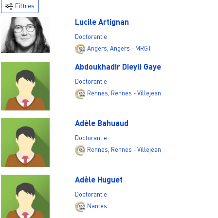
Filtres
Lucile Artignan
Doctorant.e
Angers
,
Angers - MRGT
Abdoukhadir Dieyli Gaye
Doctorant.e
Rennes
,
Rennes - Villejean
Adèle Bahuaud
Doctorant.e
Rennes
,
Rennes - Villejean
Adèle Huguet
Doctorant.e
Nantes