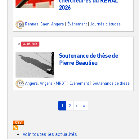
chercheur·es du REHAL
2026
Rennes
,
Caen
,
Angers
|
Événement
|
Journée d'études
Le
26-05-2026
Soutenance de thèse de
Pierre Beaulieu
Angers
,
Angers - MRGT
|
Événement
|
Soutenance de thèse
Pagination
Page courante
Page
Page suivante
Dernière page
1
2
›
»
Voir toutes les actualités