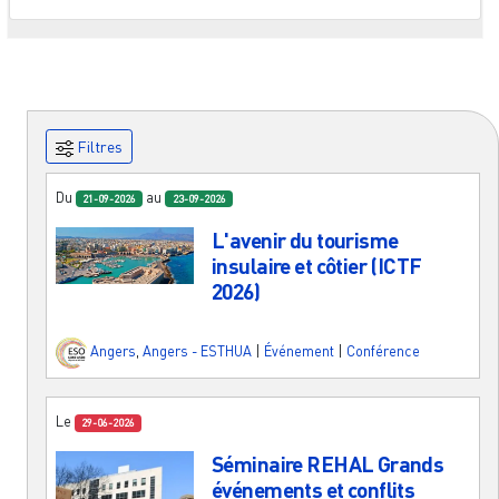
Filtres
Du
au
21-09-2026
23-09-2026
L'avenir du tourisme
insulaire et côtier (ICTF
2026)
Angers
,
Angers - ESTHUA
|
Événement
|
Conférence
Le
29-06-2026
Séminaire REHAL Grands
événements et conflits