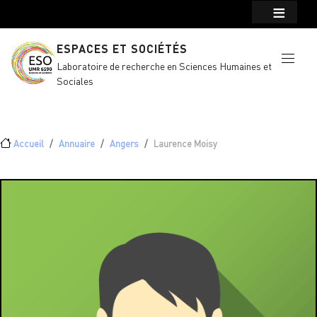
Menu top Header
Aller au contenu principal
ESPACES ET SOCIÉTÉS
Laboratoire de recherche en Sciences Humaines et
Sociales
Fil d'Ariane
Accueil
Annuaire
Angers
Laurence Moisy