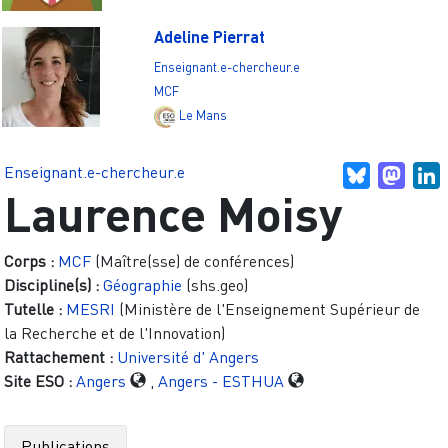
Adeline Pierrat
Enseignant.e-chercheur.e
MCF
Le Mans
Enseignant.e-chercheur.e
Bluesky
Mast
L
Laurence Moisy
Corps :
MCF
(Maître(sse) de conférences)
Discipline(s) :
Géographie
(shs.geo)
Tutelle :
MESRI
(Ministère de l'Enseignement Supérieur de
la Recherche et de l'Innovation)
Rattachement :
Université d' Angers
Site ESO :
Angers
,
Angers - ESTHUA
Publications