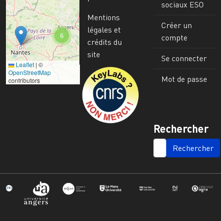
sociaux ESO
Mentions
Créer un
légales et
6
compte
crédits du
site
Se connecter
Leaflet
|
©
Image
OpenStreetMap
Mot de passe
contributors
Rechercher
SEARCH