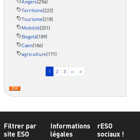
Angers
(254)
Territoire
(222)
Tourisme
(218)
Mobilité
(201)
Bogotá
(189)
Caen
(186)
agriculture
(171)
Pagination
Page courante
Page
Page
Page suivante
Dernière page
1
2
3
››
»
Filtrer par
Informations
rESO
site ESO
légales
sociaux !