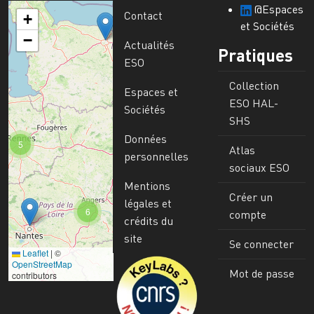
@Espaces
Contact
+
et Sociétés
−
Actualités
Pratiques
ESO
Collection
Espaces et
ESO HAL-
Sociétés
SHS
Données
5
Atlas
personnelles
sociaux ESO
Mentions
Créer un
légales et
6
compte
crédits du
site
Se connecter
Leaflet
|
©
Image
OpenStreetMap
Mot de passe
contributors