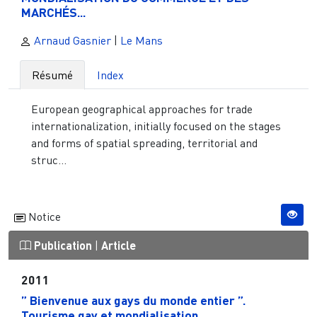
MARCHÉS...
Arnaud Gasnier
|
Le Mans
Résumé
Index
European geographical approaches for trade
internationalization, initially focused on the stages
and forms of spatial spreading, territorial and
struc...
Notice
Publication
|
Article
2011
” Bienvenue aux gays du monde entier ”.
Tourisme gay et mondialisation...