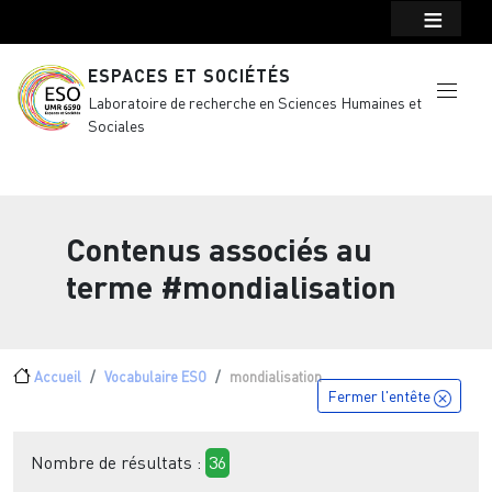
Menu top Header
Aller au contenu principal
ESPACES ET SOCIÉTÉS
Laboratoire de recherche en Sciences Humaines et
Sociales
Contenus associés au
terme
#mondialisation
Fil d'Ariane
Accueil
Vocabulaire ESO
mondialisation
Fermer l'entête
Nombre de résultats :
36