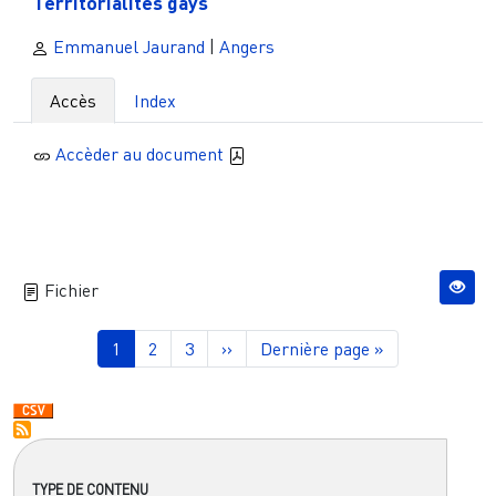
Territorialités gays
Emmanuel Jaurand
|
Angers
Accès
Index
Accèder au document
Fichier
Pagination
Page courante
Page
Page
Page suivante
Dernière page
1
2
3
››
Dernière page »
TYPE DE CONTENU