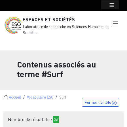
Menu top Header
Aller au contenu principal
ESPACES ET SOCIÉTÉS
Laboratoire de recherche en Sciences Humaines et
Sociales
Contenus associés au
terme
#Surf
Fil d'Ariane
Accueil
Vocabulaire ESO
Surf
Fermer l'entête
Nombre de résultats :
36