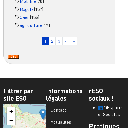
Mobilité
(201)
Bogotá
(189)
Caen
(186)
agriculture
(171)
Pagination
Page courante
Page
Page
Page suivante
Dernière page
1
2
3
››
»
Filtrer par
Informations
rESO
site ESO
légales
sociaux !
@Espaces
Contact
+
et Sociétés
−
Actualités
Pratiques