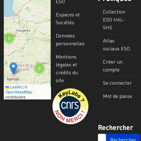
ESO
Collection
Espaces et
ESO HAL-
Sociétés
SHS
Données
5
Atlas
personnelles
sociaux ESO
Mentions
Créer un
légales et
6
compte
crédits du
site
Se connecter
Leaflet
|
©
Image
OpenStreetMap
Mot de passe
contributors
Rechercher
SEARCH