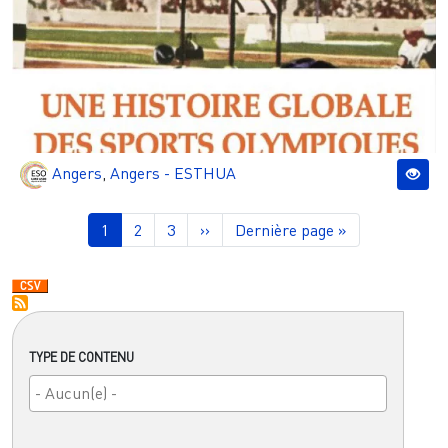
Angers
,
Angers - ESTHUA
Pagination
Page courante
Page
Page
Page suivante
Dernière page
1
2
3
››
Dernière page »
TYPE DE CONTENU