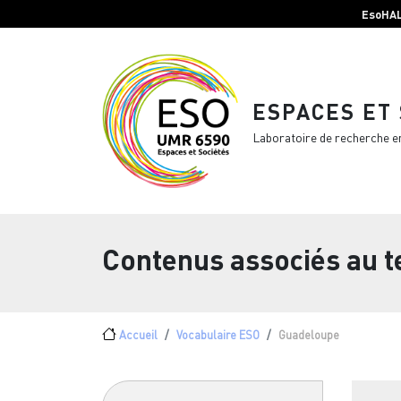
Menu top Header
Aller au contenu principal
EsoHA
ESPACES ET
Laboratoire de recherche e
Contenus associés au 
Fil d'Ariane
Accueil
Vocabulaire ESO
Guadeloupe