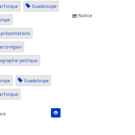
rtinique
Guadeloupe
Notice
urope
présentations
crorégion
ographie politique
urope
Guadeloupe
rtinique
ice