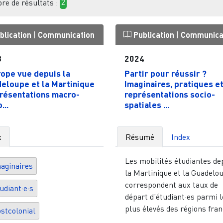
e de résultats :
2
blication
|
Communication
Publication
|
Communica
3
2024
rope vue depuis la
Partir pour réussir ?
eloupe et la Martinique
Imaginaires, pratiques e
présentations macro-
représentations socio-
...
spatiales ...
x
Résumé
Index
Les mobilités étudiantes de
aginaires
la Martinique et la Guadelo
correspondent aux taux de
udiant·e·s
départ d’étudiant·es parmi 
plus élevés des régions fran
stcolonial