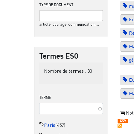
TYPE DE DOCUMENT
ma
E
article, ouvrage, communication,....
Re
Ma
Termes ESO
gé
Nombre de termes :
30
E
Ma
TERME
Not
Paris
(457)