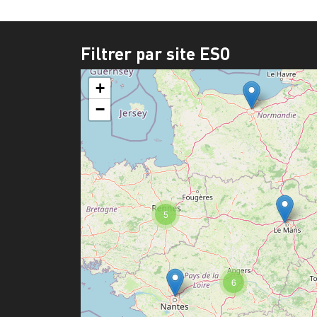
Filtrer par site ESO
+
−
5
6