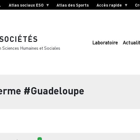
L
Atlas sociaux ESO
Atlas des Sports
Accès rapide
Cr
 SOCIÉTÉS
Laboratoire
Actuali
n Sciences Humaines et Sociales
terme
#Guadeloupe