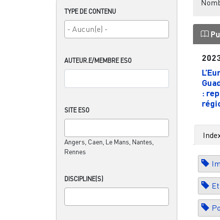
Nombr
TYPE DE CONTENU
Pu
202
AUTEUR.E/MEMBRE ESO
L’Eu
Guad
: re
régio
SITE ESO
Inde
Angers, Caen, Le Mans, Nantes,
Rennes
Im
DISCIPLINE(S)
Et
Po