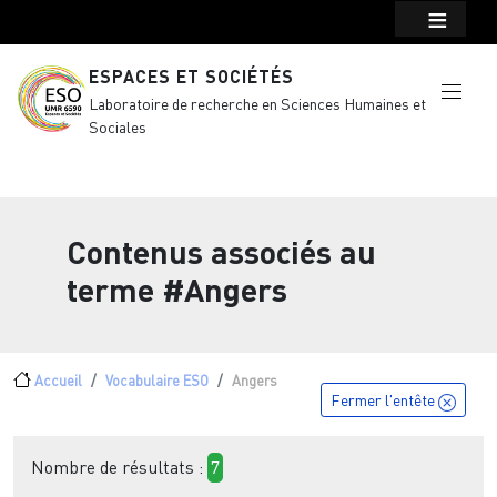
Menu top Header
Aller au contenu principal
ESPACES ET SOCIÉTÉS
Laboratoire de recherche en Sciences Humaines et
Sociales
Contenus associés au
terme
#Angers
Fil d'Ariane
Accueil
Vocabulaire ESO
Angers
Fermer l'entête
Nombre de résultats :
7