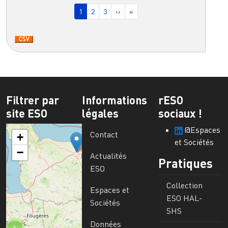
Pagination
Page courante
Page
Page
Page suivante
Dernière page
1
2
3
››
»
Filtrer par
Informations
rESO
site ESO
légales
sociaux !
@Espaces
Contact
+
et Sociétés
−
Actualités
Pratiques
ESO
Collection
Espaces et
ESO HAL-
Sociétés
SHS
Données
5