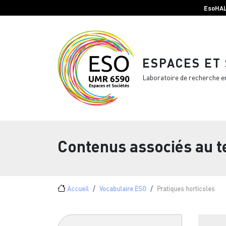
Menu top Header
Aller au contenu principal
EsoHA
ESPACES ET
Laboratoire de recherche e
Contenus associés au 
Fil d'Ariane
Accueil
Vocabulaire ESO
Pratiques horticoles