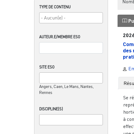
Nombr
TYPE DE CONTENU
Pu
202
AUTEUR.E/MEMBRE ESO
Comm
des 
prati
SITE ESO
Em
Rés
Angers, Caen, Le Mans, Nantes,
Rennes
Se r
repr
DISCIPLINE(S)
horti
à con
effec
une p