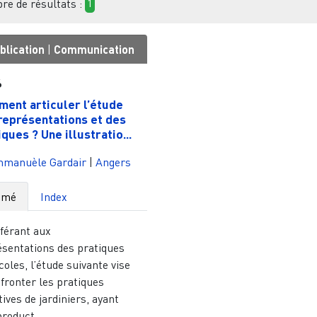
e de résultats :
1
blication
|
Communication
6
ent articuler l’étude
représentations et des
ques ? Une illustratio...
manuèle Gardair
|
Angers
umé
Index
éférant aux
ésentations des pratiques
coles, l’étude suivante vise
fronter les pratiques
tives de jardiniers, ayant
roduct...