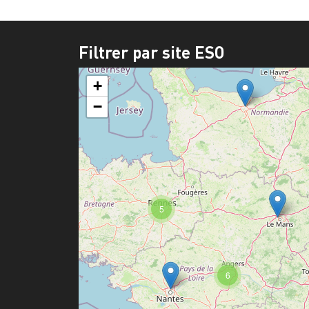
Filtrer par site ESO
+
−
5
6