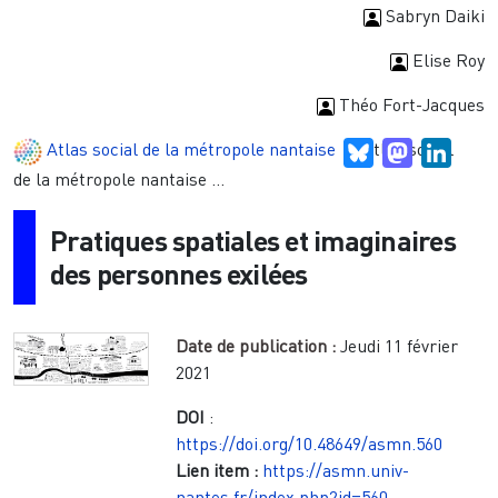
Sabryn Daiki
Elise Roy
Théo Fort-Jacques
Atlas social de la métropole nantaise
Atlas social
Bluesky
Mastodon
Linke
de la métropole nantaise ...
Pratiques spatiales et imaginaires
des personnes exilées
Date de publication :
Jeudi 11 février
2021
DOI
:
https://doi.org/10.48649/asmn.560
Lien item :
https://asmn.univ-
nantes.fr/index.php?id=560