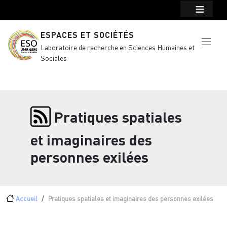
Menu top Header
Aller au contenu principal
ESPACES ET SOCIÉTÉS
Laboratoire de recherche en Sciences Humaines et
Sociales
Pratiques spatiales
et imaginaires des
personnes exilées
Fil d'Ariane
Accueil
Pratiques spatiales et imaginaires des personnes exilées