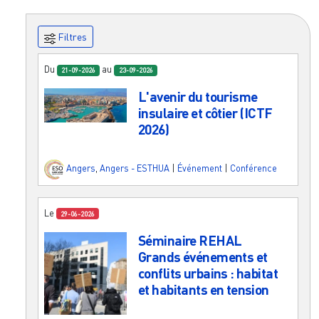
Filtres
Du
au
21-09-2026
23-09-2026
L'avenir du tourisme
insulaire et côtier (ICTF
2026)
Angers
,
Angers - ESTHUA
|
Événement
|
Conférence
Le
29-06-2026
Séminaire REHAL
Grands événements et
conflits urbains : habitat
et habitants en tension