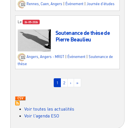
Rennes
,
Caen
,
Angers
|
Événement
|
Journée d'études
Le
26-05-2026
Soutenance de thèse de
Pierre Beaulieu
Angers
,
Angers - MRGT
|
Événement
|
Soutenance de
thèse
Pagination
Page courante
Page
Page suivante
Dernière page
1
2
›
»
Voir toutes les actualités
Voir l'agenda ESO