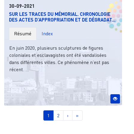
30-09-2021
SUR LES TRACES DU MÉMORIAL. CHRONOLOGIE
DES ACTES D’APPROPRIATION ET DE DÉGRADAT...
Résumé
Index
En juin 2020, plusieurs sculptures de figures
coloniales et esclavagistes ont été vandalisées
dans différentes villes. Ce phénomène n’est pas
récent. ...
Pagination
Page courante
Page
Page suivante
Dernière page
1
2
›
»