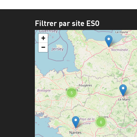
Filtrer par site ESO
+
−
5
6