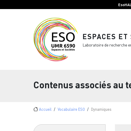
Menu top Header
Aller au contenu principal
EsoHA
ESPACES ET
Laboratoire de recherche e
Contenus associés au 
Fil d'Ariane
Accueil
Vocabulaire ESO
Dynamiques