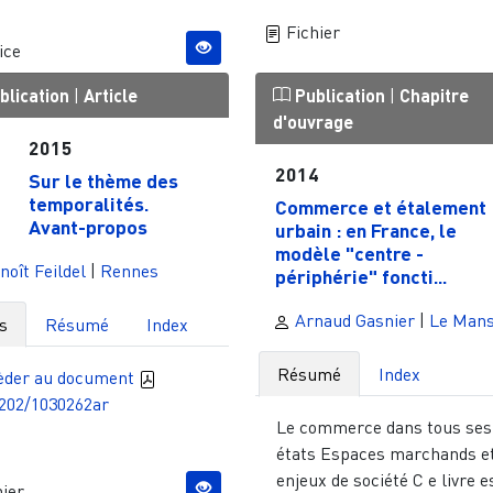
Fichier
ice
blication
|
Article
Publication
|
Chapitre
d'ouvrage
2015
2014
Sur le thème des
temporalités.
Commerce et étalement
Avant-propos
urbain : en France, le
modèle "centre -
oît Feildel
|
Rennes
périphérie" foncti...
Arnaud Gasnier
|
Le Man
s
Résumé
Index
Résumé
Index
èder au document
7202/1030262ar
Le commerce dans tous ses
états Espaces marchands e
enjeux de société C e livre e
ier