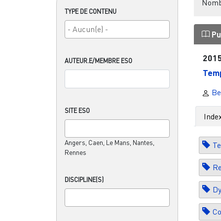
Nombr
TYPE DE CONTENU
Pu
201
AUTEUR.E/MEMBRE ESO
Temp
Ben
SITE ESO
Inde
Angers, Caen, Le Mans, Nantes,
Te
Rennes
Re
DISCIPLINE(S)
D
Co