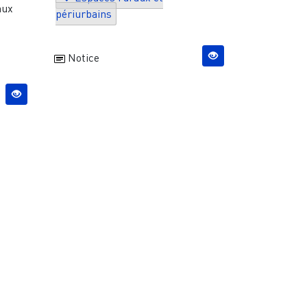
aux
périurbains
Notice