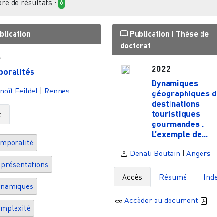
e de résultats :
6
blication
Publication
|
Thèse de
doctorat
5
2022
oralités
Dynamiques
oît Feildel
|
Rennes
géographiques d
destinations
touristiques
x
gourmandes :
L’exemple de...
mporalité
Denali Boutain
|
Angers
présentations
Accès
Résumé
Ind
ynamiques
Accèder au document
mplexité