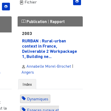
Fichier
Publication
|
Rapport
2003
RURBAN : Rural-urban
context in France,
Deliverable 2 Workpackage
1, Building ne...
Annabelle Morel-Brochet
|
s
Angers
Index
Dynamiques
t
st la
Espaces ruraux et