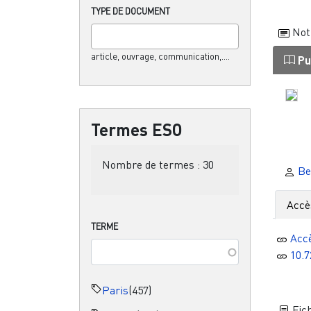
TYPE DE DOCUMENT
Not
article, ouvrage, communication,....
Pu
Termes ESO
Nombre de termes :
30
Ben
Accè
TERME
Acc
10.
Paris
(457)
Fich