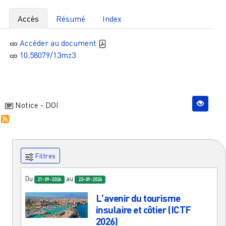
Accès
Résumé
Index
Accèder au document
10.58079/13mz3
Notice - DOI
Filtres
Du
au
21-09-2026
23-09-2026
L'avenir du tourisme
insulaire et côtier (ICTF
2026)