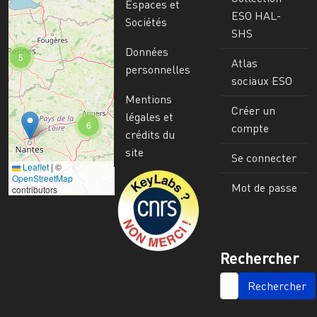
Espaces et
ESO HAL-
Sociétés
SHS
Données
5
Atlas
personnelles
sociaux ESO
Mentions
Créer un
légales et
6
compte
crédits du
site
Se connecter
Leaflet
|
©
Image
OpenStreetMap
Mot de passe
contributors
Rechercher
SEARCH