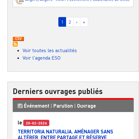
Pagination
Page courante
Page
Page suivante
Dernière page
1
2
›
»
Voir toutes les actualités
Voir l'agenda ESO
Derniers ouvrages publiés
Événement
|
Parution
|
Ouvrage
le
20-02-2026
TERRITORIA NATURALIA. AMÉNAGER SANS
ALTÉRER, ENTRE PARTAGE ET RÉSERVE