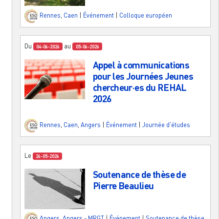
Rennes
,
Caen
|
Événement
|
Colloque européen
Du
au
04-06-2026
05-06-2026
Appel à communications
pour les Journées Jeunes
chercheur·es du REHAL
2026
Rennes
,
Caen
,
Angers
|
Événement
|
Journée d'études
Le
26-05-2026
Soutenance de thèse de
Pierre Beaulieu
Angers
,
Angers - MRGT
|
Événement
|
Soutenance de thèse