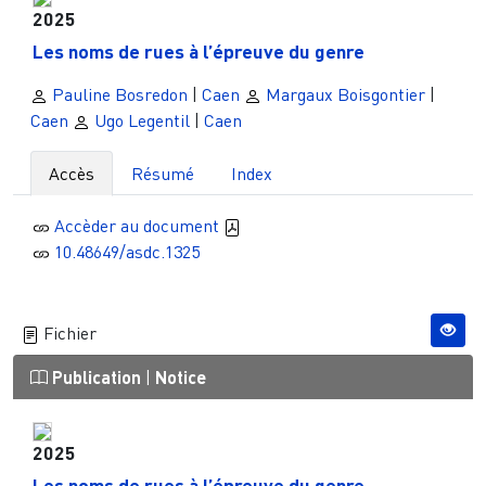
2025
Les noms de rues à l’épreuve du genre
Pauline Bosredon
|
Caen
Margaux Boisgontier
|
Caen
Ugo Legentil
|
Caen
Accès
Résumé
Index
Accèder au document
10.48649/asdc.1325
Fichier
Publication
|
Notice
2025
Les noms de rues à l’épreuve du genre