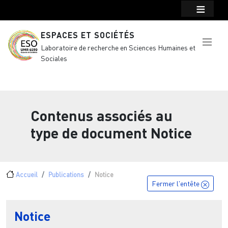
Menu top Header
Aller au contenu principal
ESPACES ET SOCIÉTÉS
Laboratoire de recherche en Sciences Humaines et
Sociales
Contenus associés au
type de document
Notice
Fil d'Ariane
Accueil
Publications
Notice
Fermer l'entête
Notice