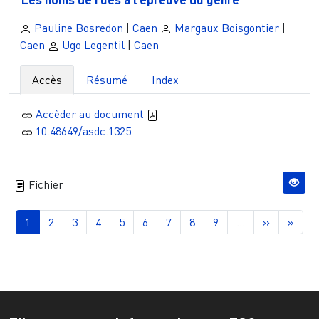
Pauline Bosredon
|
Caen
Margaux Boisgontier
|
Caen
Ugo Legentil
|
Caen
Accès
Résumé
Index
Accèder au document
10.48649/asdc.1325
Fichier
Pagination
Page courante
Page
Page
Page
Page
Page
Page
Page
Page
Page suiva
Derni
1
2
3
4
5
6
7
8
9
…
››
»