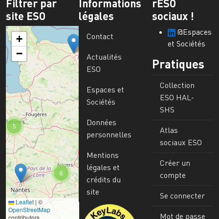
Filtrer par
Informations
rESO
site ESO
légales
sociaux !
@Espaces
Contact
+
et Sociétés
−
Actualités
Pratiques
ESO
Collection
Espaces et
ESO HAL-
Sociétés
SHS
Données
5
Atlas
personnelles
sociaux ESO
Mentions
Créer un
légales et
6
compte
crédits du
site
Se connecter
Leaflet
|
©
Image
OpenStreetMap
Mot de passe
contributors