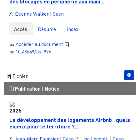
des blocages en périphérie aux mani...
Étienne Walker
|
Caen
Accès
Résumé
Index
Accèder au document
10.48649/asf.996
Fichier
Publication
|
Notice
2025
Le développement des logements Airbnb : quels
enjeux pour le territoire ?...
Jean-Marc Fournier
|
Caen
Ugo Legentil
|
Caen