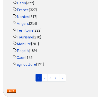
Paris
(457)
France
(327)
Nantes
(317)
Angers
(254)
Territoire
(222)
Tourisme
(218)
Mobilité
(201)
Bogotá
(189)
Caen
(186)
agriculture
(171)
Pagination
Page courante
Page
Page
Page suivante
Dernière page
1
2
3
››
»