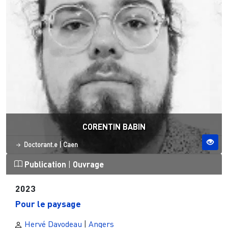
CORENTIN BABIN
Statut
Site ESO
Doctorant.e
|
Caen
Publication
|
Ouvrage
2023
Pour le paysage
Hervé Davodeau
|
Angers