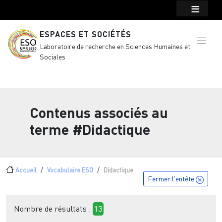
Menu top Header
Aller au contenu principal
ESPACES ET SOCIÉTÉS
Laboratoire de recherche en Sciences Humaines et
Sociales
Contenus associés au
terme
#Didactique
Fil d'Ariane
Accueil
Vocabulaire ESO
Didactique
Fermer l'entête
Nombre de résultats :
13