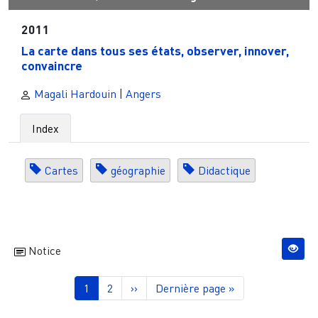
2011
La carte dans tous ses états, observer, innover,
convaincre
Magali Hardouin
|
Angers
Index
Cartes
géographie
Didactique
Notice
Pagination
Page courante
Page
Page suivante
Dernière page
1
2
››
Dernière page »