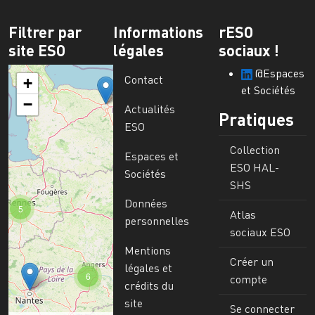
Filtrer par
Informations
rESO
site ESO
légales
sociaux !
@Espaces
Contact
+
et Sociétés
−
Actualités
Pratiques
ESO
Collection
Espaces et
ESO HAL-
Sociétés
SHS
Données
5
Atlas
personnelles
sociaux ESO
Mentions
Créer un
légales et
6
compte
crédits du
site
Se connecter