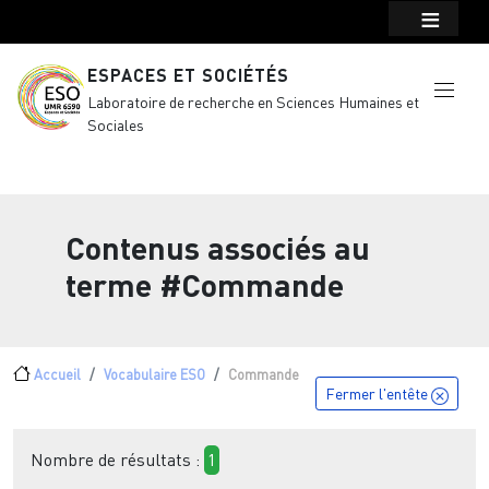
Menu top Header
Aller au contenu principal
ESPACES ET SOCIÉTÉS
Laboratoire de recherche en Sciences Humaines et
Sociales
Contenus associés au
terme
#Commande
Fil d'Ariane
Accueil
Vocabulaire ESO
Commande
Fermer l'entête
Nombre de résultats :
1