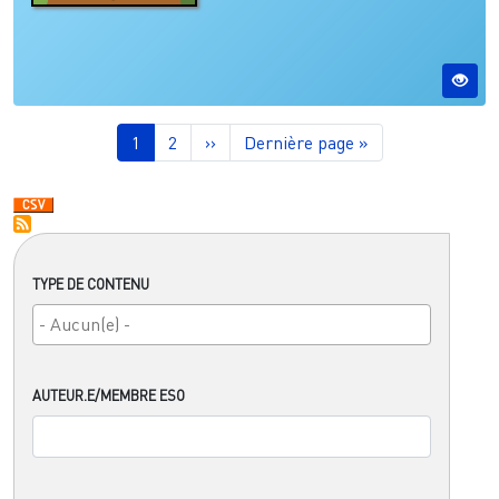
Pagination
Page courante
Page
Page suivante
Dernière page
1
2
››
Dernière page »
TYPE DE CONTENU
AUTEUR.E/MEMBRE ESO