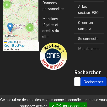
Données
5
Atlas
personnelles
sociaux ESO
Mentions
Créer un
légales et
6
compte
crédits du
site
Se connecter
Leaflet
|
©
Image
OpenStreetMap
Mot de passe
contributors
Rechercher
SEARCH
Ce site utilise des cookies et vous donne le contrôle sur ce que vous
souhaitez activer
OK, tout accepter