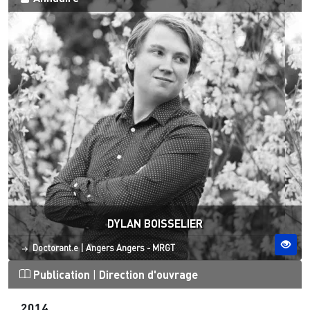
DYLAN BOISSELIER
Statut
Site ESO
Doctorant.e
|
Angers
Angers - MRGT
Publication
|
Direction d'ouvrage
2014