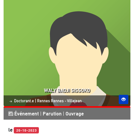
WALY BADJI SISSOKO
Statut
Site ESO
Doctorant.e
|
Rennes
Rennes - Villejean
Événement
|
Parution
|
Ouvrage
le
20-10-2023