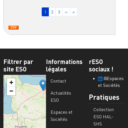
Pagination
Page courante
Page
Page
Page suivante
Dernière page
1
2
3
››
»
Filtrer par
Informations
rESO
site ESO
légales
sociaux !
@Espaces
Contact
+
et Sociétés
−
Actualités
Pratiques
ESO
Collection
Espaces et
ESO HAL-
Sociétés
SHS