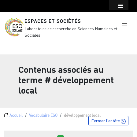
Menu top Header
Aller au contenu principal
ESPACES ET SOCIÉTÉS
Laboratoire de recherche en Sciences Humaines et
Sociales
Contenus associés au
terme
# développement
local
Fil d'Ariane
Accueil
Vocabulaire ESO
développement local
Fermer l'entête