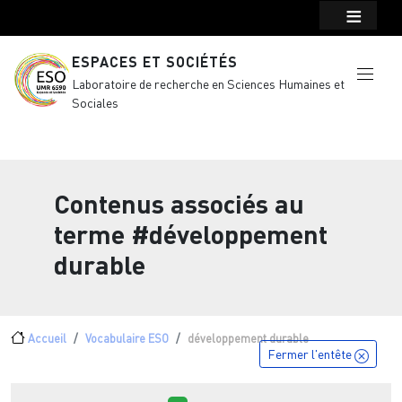
Menu top Header
Aller au contenu principal
ESPACES ET SOCIÉTÉS
Laboratoire de recherche en Sciences Humaines et
Sociales
Contenus associés au
terme
#développement
durable
Fil d'Ariane
Accueil
Vocabulaire ESO
développement durable
Fermer l'entête