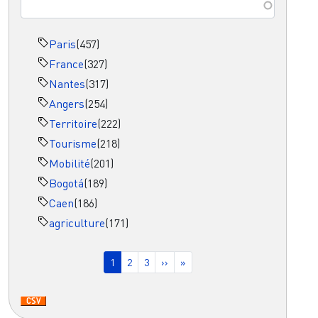
Paris
(457)
France
(327)
Nantes
(317)
Angers
(254)
Territoire
(222)
Tourisme
(218)
Mobilité
(201)
Bogotá
(189)
Caen
(186)
agriculture
(171)
Pagination
Page courante
Page
Page
Page suivante
Dernière page
1
2
3
››
»