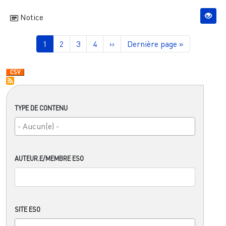
Notice
Pagination
Page courante
Page
Page
Page
Page suivante
Dernière page
1
2
3
4
››
Dernière page »
TYPE DE CONTENU
AUTEUR.E/MEMBRE ESO
SITE ESO