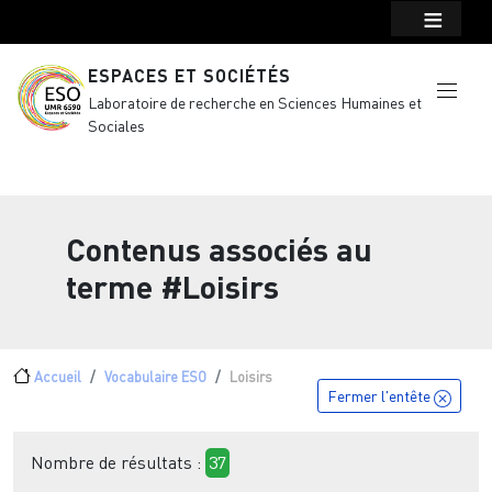
Menu top Header
Aller au contenu principal
ESPACES ET SOCIÉTÉS
Laboratoire de recherche en Sciences Humaines et
Sociales
Contenus associés au
terme
#Loisirs
Fil d'Ariane
Accueil
Vocabulaire ESO
Loisirs
Fermer l'entête
Nombre de résultats :
37