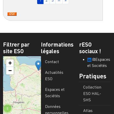
1
2
3
››
»
Filtrer par
Informations
rESO
site ESO
légales
sociaux !
@Espaces
Contact
+
et Sociétés
−
Actualités
Pratiques
ESO
Collection
Espaces et
ESO HAL-
Sociétés
SHS
Données
5
Atlas
personnelles