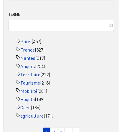
TERME
Paris
(457)
France
(327)
Nantes
(317)
Angers
(254)
Territoire
(222)
Tourisme
(218)
Mobilité
(201)
Bogotá
(189)
Caen
(186)
agriculture
(171)
Pagination
Page courante
Page
Page
Page suivante
Dernière page