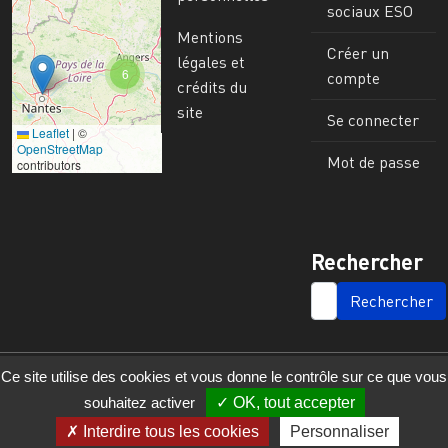
sociaux ESO
Mentions
Créer un
légales et
6
compte
crédits du
site
Se connecter
Leaflet
|
©
Image
OpenStreetMap
Mot de passe
contributors
Rechercher
SEARCH
Ce site utilise des cookies et vous donne le contrôle sur ce que vous
souhaitez activer
OK, tout accepter
Interdire tous les cookies
Personnaliser