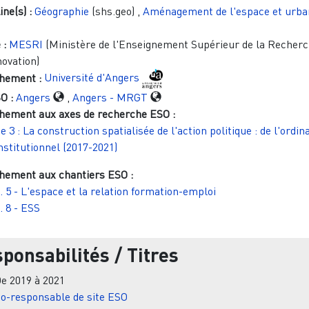
ine(s) :
Géographie
(shs.geo)
,
Aménagement de l'espace et urb
 :
MESRI
(Ministère de l'Enseignement Supérieur de la Recherc
novation)
hement :
Université d'Angers
O :
Angers
,
Angers - MRGT
hement aux axes de recherche ESO :
e 3 : La construction spatialisée de l'action politique : de l'ordin
institutionnel (2017-2021)
hement aux chantiers ESO :
. 5 - L'espace et la relation formation-emploi
. 8 - ESS
ponsabilités / Titres
De
2019
à
2021
o-responsable de site ESO