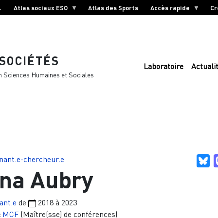
L
Atlas sociaux ESO
Atlas des Sports
Accès rapide
Cr
 SOCIÉTÉS
Laboratoire
Actuali
n Sciences Humaines et Sociales
nant.e-chercheur.e
Bl
na Aubry
ant.e
de
2018
à
2023
:
MCF
(Maître(sse) de conférences)