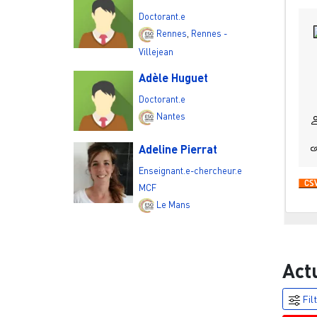
Doctorant.e
Rennes
,
Rennes -
Villejean
Adèle Huguet
Doctorant.e
Nantes
Adeline Pierrat
Enseignant.e-chercheur.e
MCF
Le Mans
Act
Fil