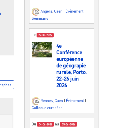
Angers
,
Caen
|
Événement
|
a
Séminaire
Le
22-06-2026
4e
Conférence
européenne
de géograpie
rurale, Porto,
22-26 juin
2026
raphes
Rennes
,
Caen
|
Événement
|
Colloque européen
Du
au
04-06-2026
05-06-2026