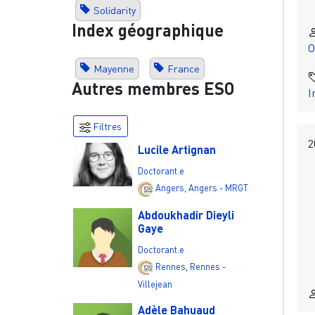
Solidarity
Index géographique
O
Mayenne
France
Autres membres ESO
I
Filtres
2
Lucile Artignan
Doctorant.e
Angers
,
Angers - MRGT
Abdoukhadir Dieyli
Gaye
Doctorant.e
Rennes
,
Rennes -
Villejean
Adèle Bahuaud