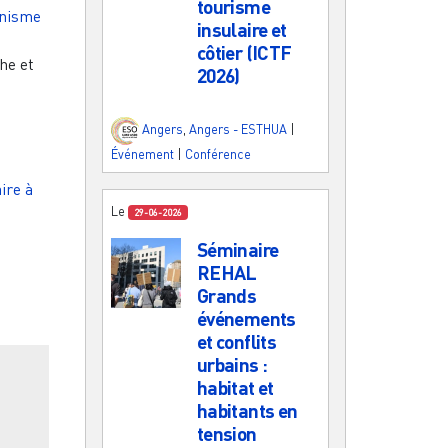
tourisme
anisme
insulaire et
côtier (ICTF
he et
2026)
Angers
,
Angers - ESTHUA
|
Événement
|
Conférence
aire à
Le
29-06-2026
Séminaire
REHAL
Grands
événements
et conflits
urbains :
habitat et
habitants en
tension