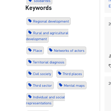
solidarités
E
Keywords
Regional development
2
Rural and agricultural
development
Place
Networks of actors
Territorial diagnosis
Civil society
Third places
2
Third sector
Mental maps
Individual and social
representations