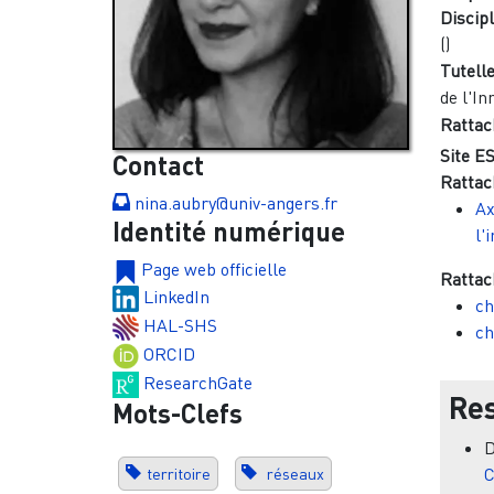
Discipl
()
Tutelle
de l'In
Rattac
Site ES
Contact
Rattac
nina.aubry@univ-angers.fr
Ax
Identité numérique
l'
Page web officielle
Rattac
LinkedIn
ch
HAL-SHS
ch
ORCID
ResearchGate
Res
Mots-Clefs
C
territoire
réseaux