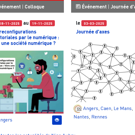
vénement
|
Colloque
Événement
|
Journée d'
au
le
18-11-2025
19-11-2025
03-03-2025
reconfigurations
Journée d'axes
itoriales par le numérique :
 une société numérique ?
Angers
,
Caen
,
Le Mans
,
Nantes
,
Rennes
ngers