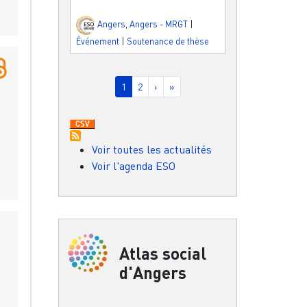
Angers
,
Angers - MRGT
|
Événement
|
Soutenance de thèse
Pagination
Page courante
Page
Page suivante
Dernière page
1
2
›
»
Voir toutes les actualités
Voir l'agenda ESO
Atlas social
d'Angers