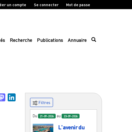
éer un compte
Se connecter
Mot de passe
tés
Recherche
Publications
Annuaire
uesky
Mastodon
LinkedIn
Filtres
Du
au
21-09-2026
23-09-2026
L'avenir du