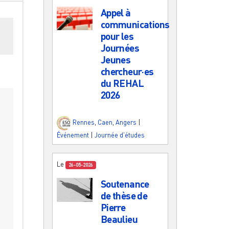
Appel à
communications
es
pour les
Journées
Jeunes
chercheur·es
du REHAL
2026
Rennes
,
Caen
,
Angers
|
Événement
|
Journée d'études
Le
26-05-2026
Soutenance
de thèse de
Pierre
Beaulieu