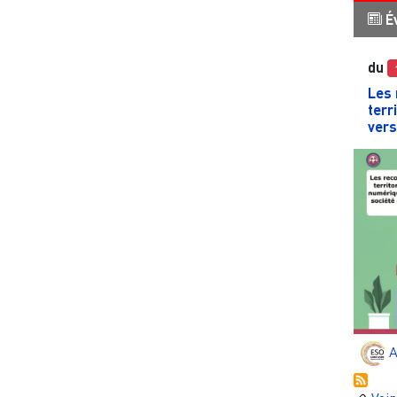
É
du
Les 
terr
vers
A