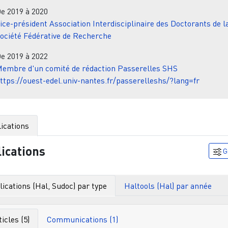
De
2019
à
2020
ice-président
Association Interdisciplinaire des Doctorants de l
ociété Fédérative de Recherche
De
2019
à
2022
embre d'un comité de rédaction
Passerelles SHS
ttps://ouest-edel.univ-nantes.fr/passerelleshs/?lang=fr
ications
ications
G
ications (Hal, Sudoc) par type
Haltools (Hal) par année
ticles (5)
Communications (1)