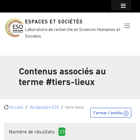
Menu top Header
Aller au contenu principal
ESPACES ET SOCIÉTÉS
Laboratoire de recherche en Sciences Humaines et
Sociales
Contenus associés au
terme
#tiers-lieux
Fil d'Ariane
Accueil
Vocabulaire ESO
tiers-lieux
Fermer l'entête
Nombre de résultats :
23