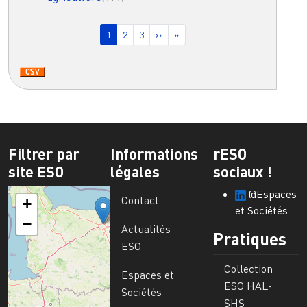
Pagination
Page courante
Page
Page
Page suivante
Dernière page
1
2
3
››
»
Filtrer par
Informations
rESO
site ESO
légales
sociaux !
@Espaces
Contact
+
et Sociétés
−
Actualités
Pratiques
ESO
Collection
Espaces et
ESO HAL-
Sociétés
SHS