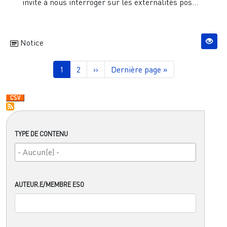
invite à nous interroger sur les externalités pos...
Notice
Pagination
Page courante
Page
Page suivante
Dernière page
1
2
››
Dernière page »
TYPE DE CONTENU
AUTEUR.E/MEMBRE ESO