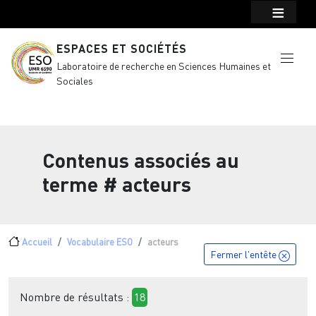
Menu top Header
Aller au contenu principal
ESPACES ET SOCIÉTÉS
Laboratoire de recherche en Sciences Humaines et
Sociales
Contenus associés au
terme
# acteurs
Fil d'Ariane
Accueil
Vocabulaire ESO
acteurs
Fermer l'entête
Nombre de résultats :
18