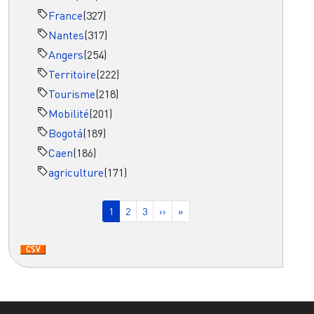
France
(327)
Nantes
(317)
Angers
(254)
Territoire
(222)
Tourisme
(218)
Mobilité
(201)
Bogotá
(189)
Caen
(186)
agriculture
(171)
Pagination
Page courante
Page
Page
Page suivante
Dernière page
1
2
3
››
»