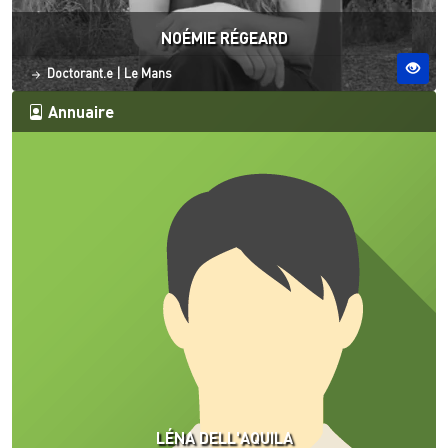
NOÉMIE RÉGEARD
Statut
Site ESO
Doctorant.e
|
Le Mans
Annuaire
LÉNA DELL'AQUILA