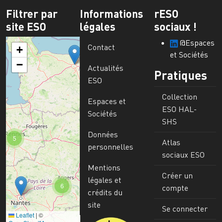
Filtrer par
Informations
rESO
site ESO
légales
sociaux !
@Espaces
Contact
+
et Sociétés
−
Actualités
Pratiques
ESO
Collection
Espaces et
ESO HAL-
Sociétés
SHS
Données
5
Atlas
personnelles
sociaux ESO
Mentions
Créer un
légales et
6
compte
crédits du
site
Se connecter
Leaflet
|
©
Image