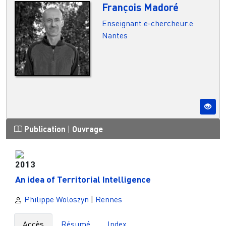
François Madoré
Enseignant.e-chercheur.e
Nantes
Publication
|
Ouvrage
2013
An idea of Territorial Intelligence
Philippe Woloszyn
|
Rennes
Accès
Résumé
Index