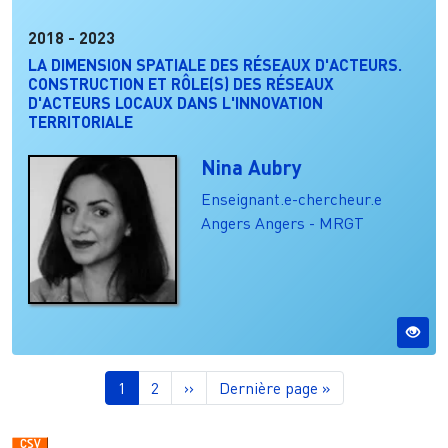
2018
-
2023
LA DIMENSION SPATIALE DES RÉSEAUX D'ACTEURS.
CONSTRUCTION ET RÔLE(S) DES RÉSEAUX
D'ACTEURS LOCAUX DANS L'INNOVATION
TERRITORIALE
Nina Aubry
Enseignant.e-chercheur.e
Angers
Angers - MRGT
Pagination
Page courante
Page
Page suivante
Dernière page
1
2
››
Dernière page »