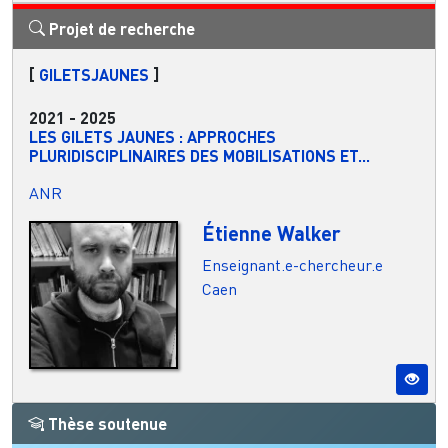
Projet de recherche
[
GILETSJAUNES
]
2021
-
2025
LES GILETS JAUNES : APPROCHES
PLURIDISCIPLINAIRES DES MOBILISATIONS ET...
ANR
Étienne Walker
Enseignant.e-chercheur.e
Caen
Thèse soutenue