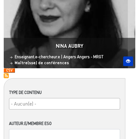
NINA AUBRY
Statut
Site ESO
Enseignant.e-chercheur.e
|
Angers
Angers - MRGT
Maître(sse) de conférences
TYPE DE CONTENU
AUTEUR.E/MEMBRE ESO