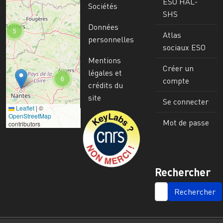
ESO HAL-
Sociétés
SHS
Données
5
Atlas
personnelles
sociaux ESO
Mentions
Créer un
légales et
6
compte
crédits du
site
Se connecter
Leaflet
|
©
Image
OpenStreetMap
Mot de passe
contributors
Rechercher
SEARCH