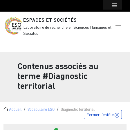
Menu top Header
Aller au contenu principal
ESPACES ET SOCIÉTÉS
Laboratoire de recherche en Sciences Humaines et
Sociales
Contenus associés au
terme
#Diagnostic
territorial
Fil d'Ariane
Accueil
Vocabulaire ESO
Diagnostic territorial
Fermer l'entête