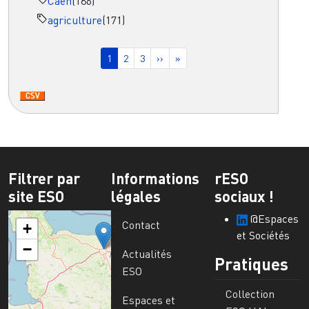
Caen
(186)
agriculture
(171)
Pagination
Page courante
Page
Page
Page suivante
Dernière page
1
2
3
››
»
Filtrer par
Informations
rESO
site ESO
légales
sociaux !
@Espaces
Contact
+
et Sociétés
−
Actualités
Pratiques
ESO
Collection
Espaces et