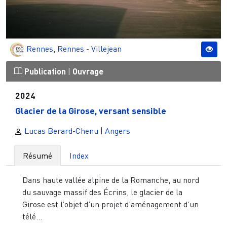
Rennes
,
Rennes - Villejean
Publication
|
Ouvrage
2024
Glacier de la Girose, versant sensible
Lucas Berard-Chenu
|
Angers
Résumé
Index
Dans haute vallée alpine de la Romanche, au nord
du sauvage massif des Écrins, le glacier de la
Girose est l’objet d’un projet d’aménagement d’un
télé...