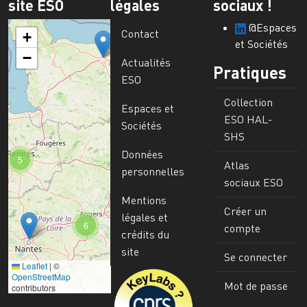
site ESO
légales
sociaux !
@Espaces
Contact
+
et Sociétés
−
Actualités
Pratiques
ESO
Collection
Espaces et
ESO HAL-
Sociétés
SHS
Données
5
Atlas
personnelles
sociaux ESO
Mentions
Créer un
légales et
6
compte
crédits du
site
Se connecter
Leaflet
|
©
Image
OpenStreetMap
Mot de passe
contributors