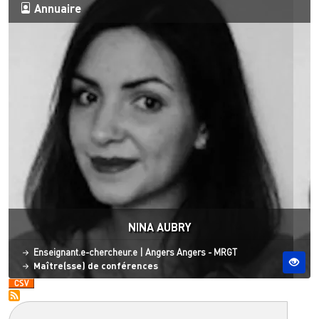
Annuaire
NINA AUBRY
Statut
Site ESO
Enseignant.e-chercheur.e
|
Angers
Angers - MRGT
Maître(sse) de conférences