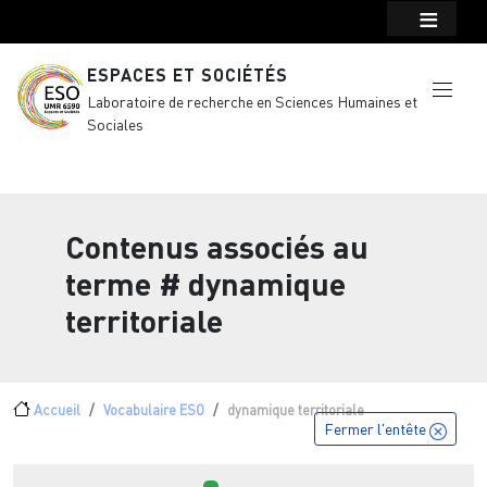
Menu top Header
Aller au contenu principal
ESPACES ET SOCIÉTÉS
Laboratoire de recherche en Sciences Humaines et
Sociales
Contenus associés au
terme
# dynamique
territoriale
Fil d'Ariane
Accueil
Vocabulaire ESO
dynamique territoriale
Fermer l'entête