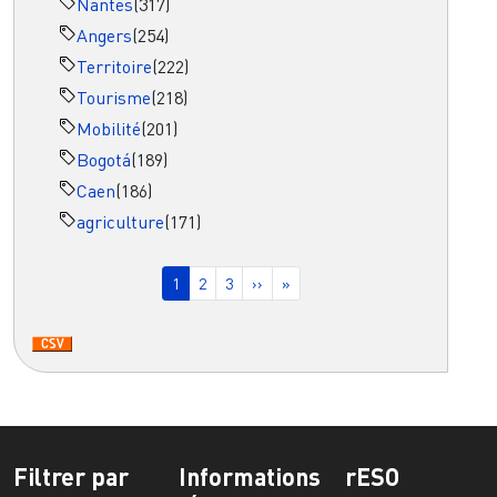
Nantes
(317)
Angers
(254)
Territoire
(222)
Tourisme
(218)
Mobilité
(201)
Bogotá
(189)
Caen
(186)
agriculture
(171)
Pagination
Page courante
Page
Page
Page suivante
Dernière page
1
2
3
››
»
Filtrer par
Informations
rESO