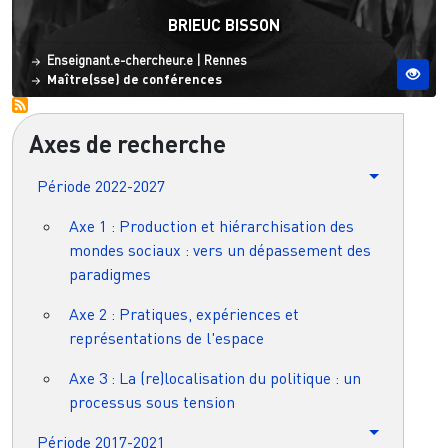
BRIEUC BISSON
Statut
Site ESO
Enseignant.e-chercheur.e
|
Rennes
Maître(sse) de conférences
Axes de recherche
Période 2022-2027
Axe 1 : Production et hiérarchisation des
mondes sociaux : vers un dépassement des
paradigmes
Axe 2 : Pratiques, expériences et
représentations de l'espace
Axe 3 : La (re)localisation du politique : un
processus sous tension
Période 2017-2021