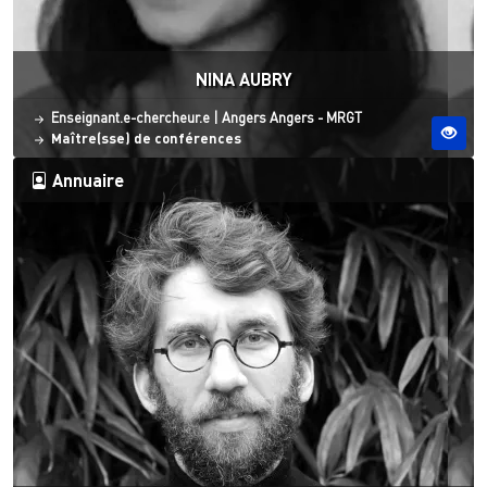
NINA AUBRY
Statut
Site ESO
Enseignant.e-chercheur.e
|
Angers
Angers - MRGT
Maître(sse) de conférences
Annuaire