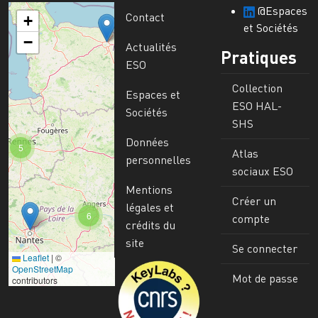
@Espaces
Contact
+
et Sociétés
−
Actualités
Pratiques
ESO
Collection
Espaces et
ESO HAL-
Sociétés
SHS
Données
5
Atlas
personnelles
sociaux ESO
Mentions
Créer un
légales et
6
compte
crédits du
site
Se connecter
Leaflet
|
©
Image
OpenStreetMap
Mot de passe
contributors