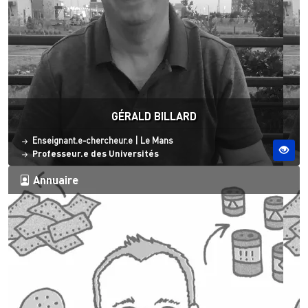
GÉRALD BILLARD
Statut
Site ESO
Enseignant.e-chercheur.e
|
Le Mans
Professeur.e des Universités
Annuaire