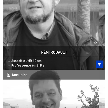
RÉMI ROUAULT
Statut
Site ESO
Associé.e UMR
|
Caen
Professeur.e émérite
Annuaire