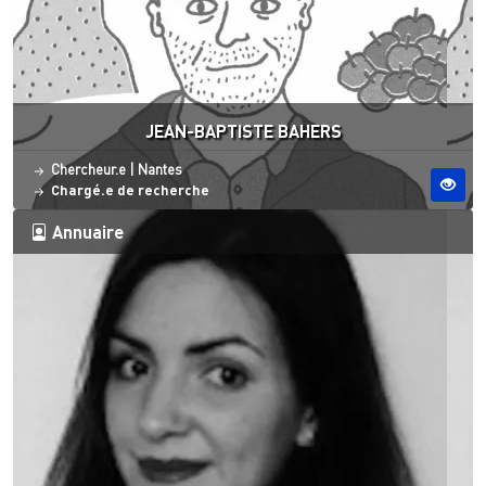
JEAN-BAPTISTE BAHERS
Statut
Site ESO
Chercheur.e
|
Nantes
Chargé.e de recherche
Annuaire