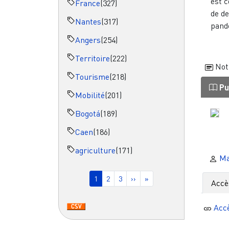
est c
France
(327)
de de
Nantes
(317)
pand
Angers
(254)
Territoire
(222)
Not
Tourisme
(218)
Pu
Mobilité
(201)
Bogotá
(189)
Caen
(186)
agriculture
(171)
Ma
Pagination
Page courante
Page
Page
Page suivante
Dernière page
1
2
3
››
»
Accè
Acc