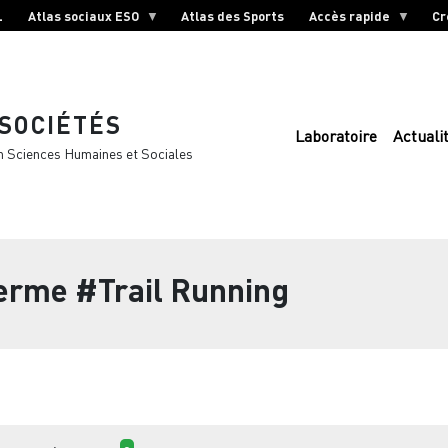
L
Atlas sociaux ESO
Atlas des Sports
Accès rapide
Cr
 SOCIÉTÉS
Laboratoire
Actuali
n Sciences Humaines et Sociales
terme
#Trail Running