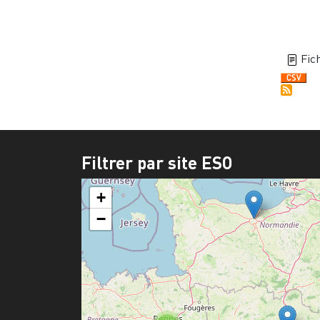
Fich
Filtrer par site ESO
+
−