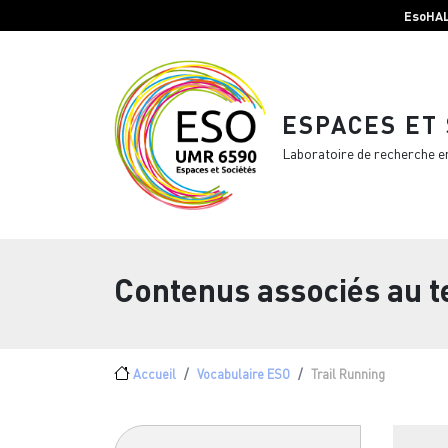
Menu top Header
Aller au contenu principal
EsoHA
ESPACES ET
Laboratoire de recherche e
Contenus associés au 
Fil d'Ariane
Accueil
Vocabulaire ESO
Trail Running