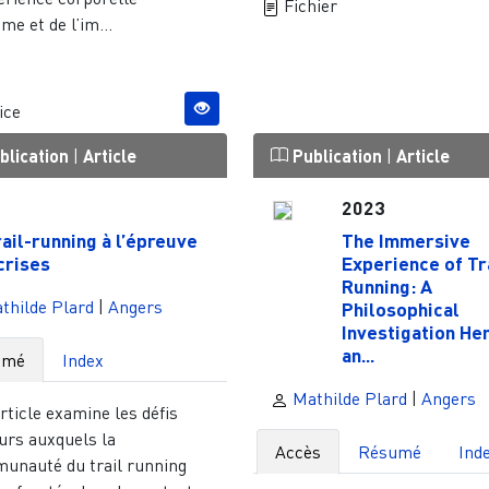
Fichier
me et de l’im...
ice
blication
|
Article
Publication
|
Article
1
2023
rail-running à l’épreuve
The Immersive
crises
Experience of Tr
Running: A
thilde Plard
|
Angers
Philosophical
Investigation He
an...
umé
Index
Mathilde Plard
|
Angers
rticle examine les défis
urs auxquels la
Accès
Résumé
Ind
unauté du trail running