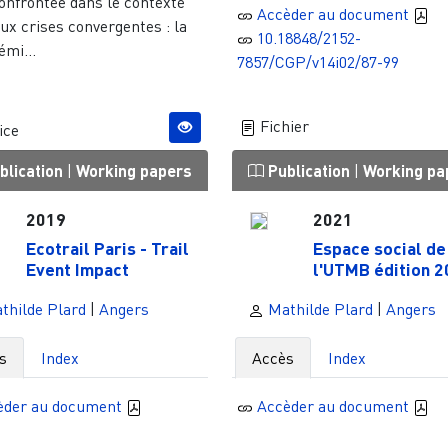
onfrontée dans le contexte
Accèder au document
ux crises convergentes : la
10.18848/2152-
émi...
7857/CGP/v14i02/87-99
Fichier
ice
blication
|
Working papers
Publication
|
Working pa
2019
2021
Ecotrail Paris - Trail
Espace social de
Event Impact
l'UTMB édition 
thilde Plard
|
Angers
Mathilde Plard
|
Angers
s
Index
Accès
Index
èder au document
Accèder au document