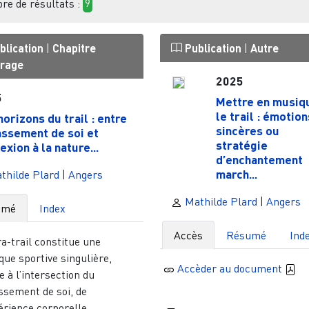
e de résultats :
9
blication
|
Chapitre
Publication
|
Autre
vrage
2025
5
Mettre en musiq
le trail : émotion
horizons du trail : entre
sincères ou
ssement de soi et
stratégie
exion à la nature...
d’enchantement
march...
thilde Plard
|
Angers
Mathilde Plard
|
Angers
umé
Index
Accès
Résumé
Ind
ra-trail constitue une
que sportive singulière,
Accèder au document
e à l’intersection du
ssement de soi, de
érience corporelle