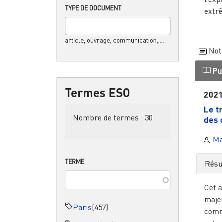
TYPE DE DOCUMENT
extrê
article, ouvrage, communication,....
Not
Pu
Termes ESO
202
Le t
Nombre de termes :
30
des 
Ma
TERME
Rés
Cet a
maje
Paris
(457)
comm