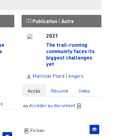
Publication
|
Autre
2021
ue
The trail-running
s
community faces its
biggest challenges
yet
Mathilde Plard
|
Angers
Accès
Résumé
Index
ex
Accèder au document
Fichier