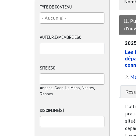
Nombr
TYPE DE CONTENU
Pu
d'ou
AUTEUR.E/MEMBRE ESO
202
Les 
dépa
conn
SITE ESO
Ma
Angers, Caen, Le Mans, Nantes,
Rés
Rennes
L’ult
DISCIPLINE(S)
prati
situé
dépa
l’exp