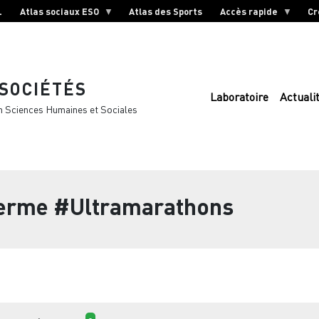
L
Atlas sociaux ESO
Atlas des Sports
Accès rapide
Cr
 SOCIÉTÉS
Laboratoire
Actuali
n Sciences Humaines et Sociales
terme
#Ultramarathons