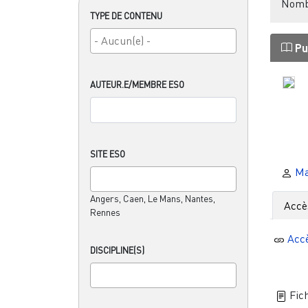
Nombr
TYPE DE CONTENU
Pu
AUTEUR.E/MEMBRE ESO
SITE ESO
Ma
Angers, Caen, Le Mans, Nantes,
Accè
Rennes
Acc
DISCIPLINE(S)
Fich