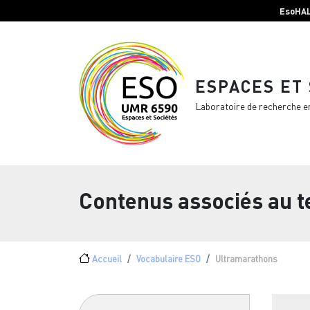
Menu top Header
Aller au contenu principal
EsoHA
ESPACES ET
Laboratoire de recherche e
Contenus associés au 
Fil d'Ariane
Accueil
Vocabulaire ESO
Ultramarathons