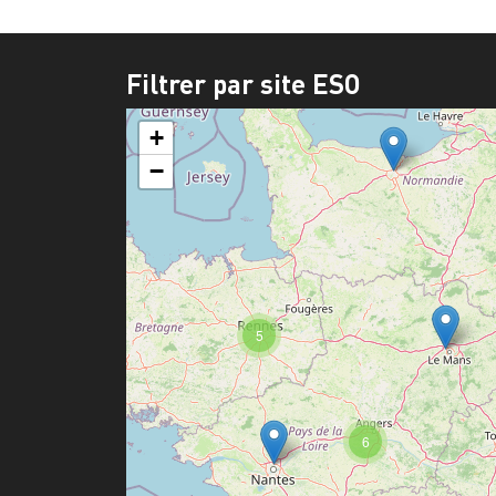
Filtrer par site ESO
+
−
5
6