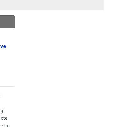
uve
s
ng
exte
: la