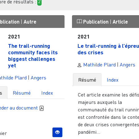
e de résultats :
2
blication
|
Autre
Publication
|
Article
2021
2021
The trail-running
Le trail-running à l’épre
community faces its
des crises
biggest challenges
Mathilde Plard
|
Angers
yet
thilde Plard
|
Angers
Résumé
Index
s
Résumé
Index
Cet article examine les défi
majeurs auxquels la
èder au document
communauté du trail runni
est confrontée dans le cont
de deux crises convergentes 
pandémi...
ier