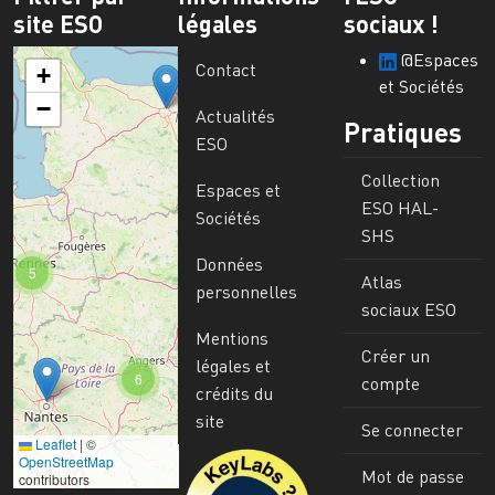
site ESO
légales
sociaux !
@Espaces
Contact
+
et Sociétés
−
Actualités
Pratiques
ESO
Collection
Espaces et
ESO HAL-
Sociétés
SHS
Données
5
Atlas
personnelles
sociaux ESO
Mentions
Créer un
légales et
6
compte
crédits du
site
Se connecter
Leaflet
|
©
Image
OpenStreetMap
Mot de passe
contributors