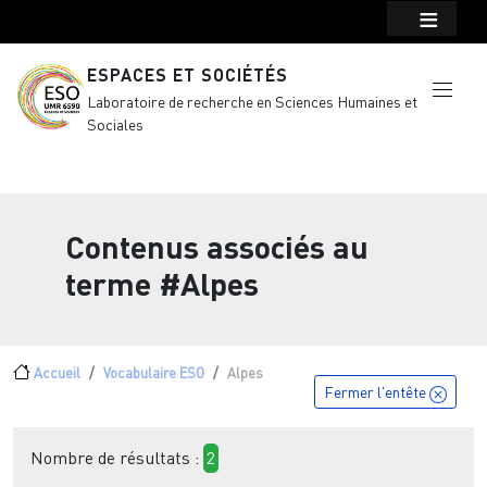
Menu top Header
Aller au contenu principal
ESPACES ET SOCIÉTÉS
Laboratoire de recherche en Sciences Humaines et
Sociales
Contenus associés au
terme
#Alpes
Fil d'Ariane
Accueil
Vocabulaire ESO
Alpes
Fermer l'entête
Nombre de résultats :
2