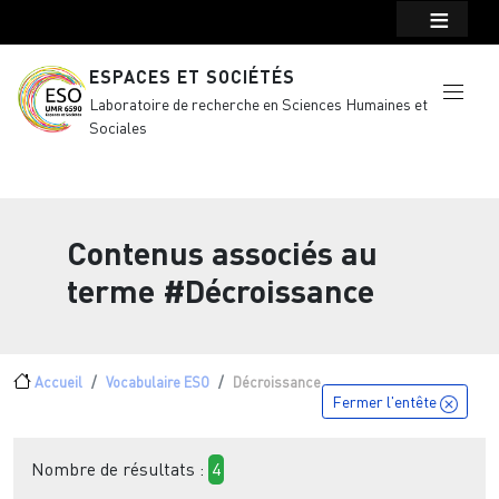
Menu top Header
Aller au contenu principal
ESPACES ET SOCIÉTÉS
Laboratoire de recherche en Sciences Humaines et
Sociales
Contenus associés au
terme
#Décroissance
Fil d'Ariane
Accueil
Vocabulaire ESO
Décroissance
Fermer l'entête
Nombre de résultats :
4