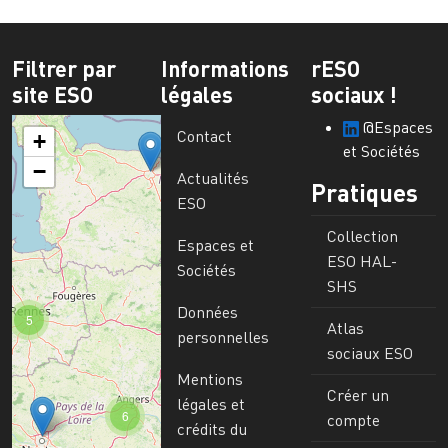
Filtrer par
Informations
rESO
site ESO
légales
sociaux !
@Espaces
Contact
+
et Sociétés
−
Actualités
Pratiques
ESO
Collection
Espaces et
ESO HAL-
Sociétés
SHS
Données
5
Atlas
personnelles
sociaux ESO
Mentions
Créer un
légales et
6
compte
crédits du