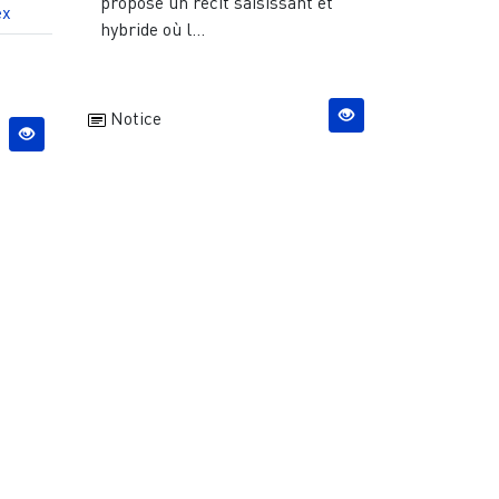
propose un récit saisissant et
ex
hybride où l...
Notice