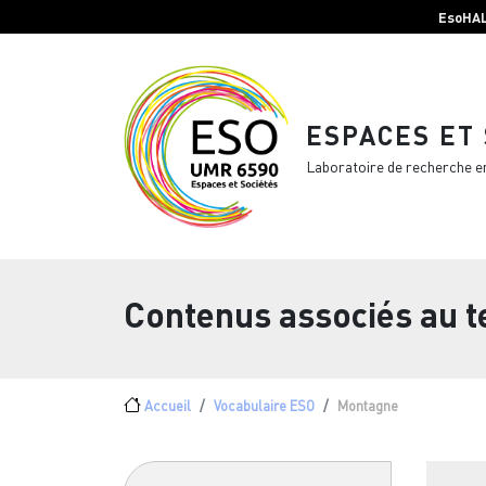
Menu top Header
Aller au contenu principal
EsoHA
ESPACES ET
Laboratoire de recherche e
Contenus associés au 
Fil d'Ariane
Accueil
Vocabulaire ESO
Montagne