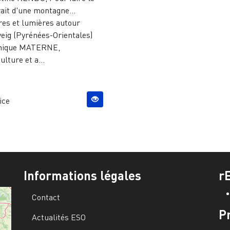
ait d'une montagne...
es et lumières autour
veig (Pyrénées-Orientales)
nique MATERNE,
ulture et a...
ice
Informations légales
r
Contact
P
Actualités ESO