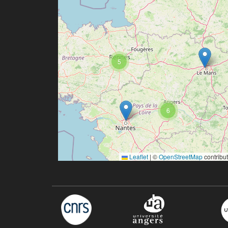
5
6
Leaflet
|
©
OpenStreetMap
contribu