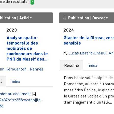
e de résultats :
7
blication
|
Article
Publication
|
Ouvrage
2023
2024
Analyse spatio-
Glacier de la Girose, ver
temporelle des
sensible
mobilités de
Lucas Berard-Chenu
|
An
randonneurs dans le
PNR du Massif des...
Résumé
Index
lin Kerouanton
|
Rennes
Dans haute vallée alpine de 
s
Index
Romanche, au nord du sauv
massif des Écrins, le glacie
èder au document
la Girose est l’objet d’un pro
2437/cixz355cwvtgnjjlp-
d’aménagement d’un télé...
56