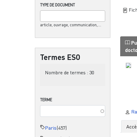
TYPE DE DOCUMENT
Fich
article, ouvrage, communication,....
Pu
doct
Termes ESO
Nombre de termes :
30
TERME
Rab
Accè
Paris
(457)