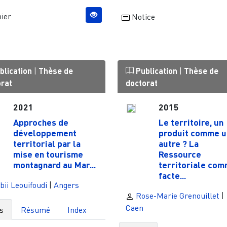
ier
Notice
blication
|
Thèse de
Publication
|
Thèse de
orat
doctorat
2021
2015
Approches de
Le territoire, un
développement
produit comme u
territorial par la
autre ? La
mise en tourisme
Ressource
montagnard au Mar...
territoriale co
facte...
ii Leouifoudi
|
Angers
Rose-Marie Grenouillet
|
Caen
s
Résumé
Index