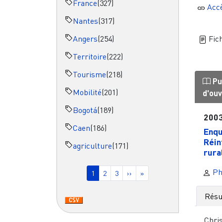
France
(327)
Acc
Nantes
(317)
Angers
(254)
Fich
Territoire
(222)
Tourisme
(218)
Pu
Mobilité
(201)
d'ou
Bogotá
(189)
200
Caen
(186)
Enqu
Réin
agriculture
(171)
rura
Pagination
Ph
Page courante
Page
Page
Page suivante
Dernière page
1
2
3
››
»
Rés
Chri