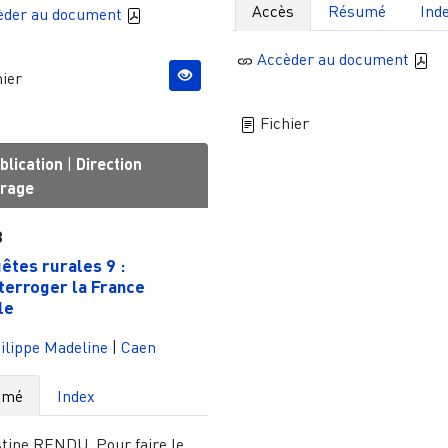
Accès
Résumé
Ind
èder au document
Accèder au document
ier
Fichier
blication
|
Direction
vrage
3
êtes rurales 9 :
terroger la France
le
ilippe Madeline
|
Caen
umé
Index
stine RENDU, Pour faire le