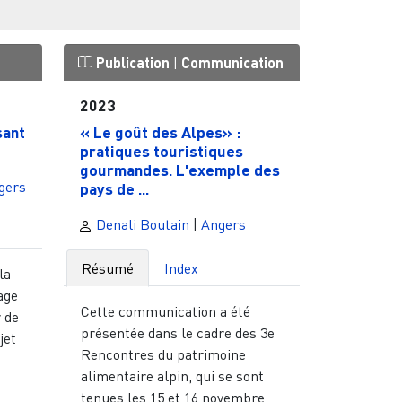
Publication
|
Communication
2023
sant
« Le goût des Alpes» :
pratiques touristiques
gourmandes. L'exemple des
gers
pays de ...
Denali Boutain
|
Angers
Résumé
Index
la
age
Cette communication a été
r de
présentée dans le cadre des 3e
jet
Rencontres du patrimoine
alimentaire alpin, qui se sont
tenues les 15 et 16 novembre