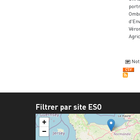
portr
Ombr
d'En
Véro
Agric
Not
Filtrer par site ESO
+
−