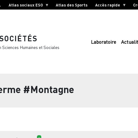
L
Atlas sociaux ESO
Atlas des Sports
Accès rapide
Cr
 SOCIÉTÉS
Laboratoire
Actuali
n Sciences Humaines et Sociales
terme
#Montagne