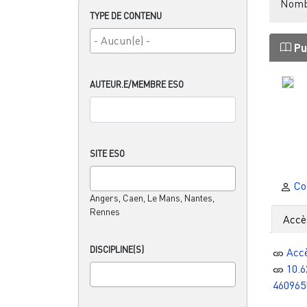
Nombr
TYPE DE CONTENU
Pu
AUTEUR.E/MEMBRE ESO
SITE ESO
Co
Angers, Caen, Le Mans, Nantes,
Rennes
Accè
DISCIPLINE(S)
Acc
10.6
460965