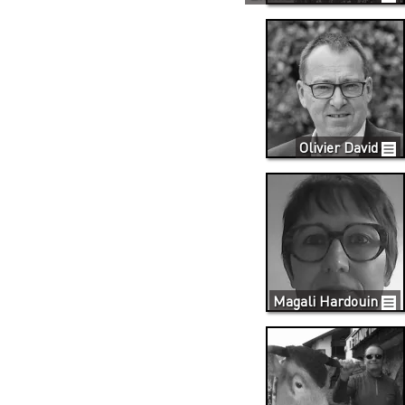
Olivier David
Magali Hardouin