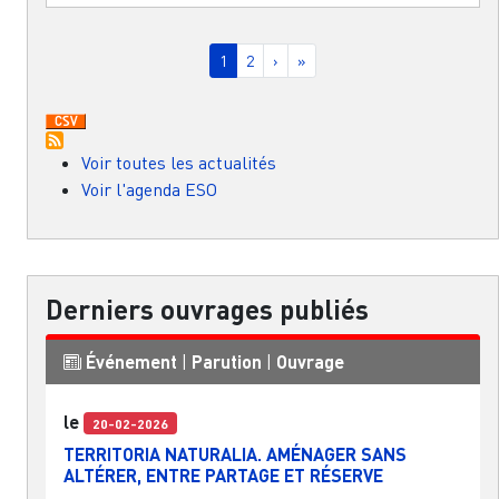
Pagination
Page courante
Page
Page suivante
Dernière page
1
2
›
»
Voir toutes les actualités
Voir l'agenda ESO
Derniers ouvrages publiés
Événement
|
Parution
|
Ouvrage
le
20-02-2026
TERRITORIA NATURALIA. AMÉNAGER SANS
ALTÉRER, ENTRE PARTAGE ET RÉSERVE