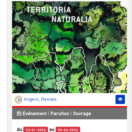
Angers
,
Rennes
Événement
|
Parution
|
Ouvrage
du
au
23-01-2026
09-04-2026