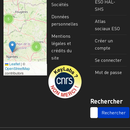
ESO HAL-
Sociétés
SHS
Données
5
Atlas
personnelles
sociaux ESO
Mentions
Créer un
légales et
6
compte
crédits du
site
Se connecter
Leaflet
|
©
Image
OpenStreetMap
Mot de passe
contributors
Rechercher
SEARCH