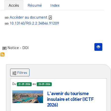
Accès
Résumé
Index
Accèder au document
10.13140/RG.2.2.34846.91209
Notice - DOI
Filtres
Du
au
21-09-2026
23-09-2026
L'avenir du tourisme
insulaire et côtier (ICTF
2026)