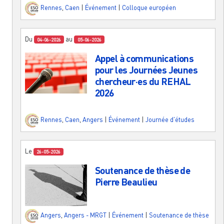
Rennes
,
Caen
|
Événement
|
Colloque européen
Du
au
04-06-2026
05-06-2026
Appel à communications
pour les Journées Jeunes
chercheur·es du REHAL
2026
Rennes
,
Caen
,
Angers
|
Événement
|
Journée d'études
Le
26-05-2026
Soutenance de thèse de
Pierre Beaulieu
Angers
,
Angers - MRGT
|
Événement
|
Soutenance de thèse