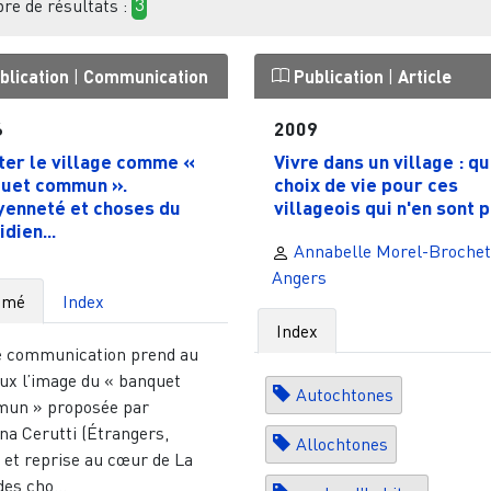
e de résultats :
3
blication
|
Communication
Publication
|
Article
6
2009
ter le village comme «
Vivre dans un village : qu
uet commun ».
choix de vie pour ces
yenneté et choses du
villageois qui n'en sont pa
dien...
Annabelle Morel-Brochet
Angers
umé
Index
Index
e communication prend au
eux l’image du « banquet
Autochtones
un » proposée par
na Cerutti (Étrangers,
Allochtones
 et reprise au cœur de La
des cho...