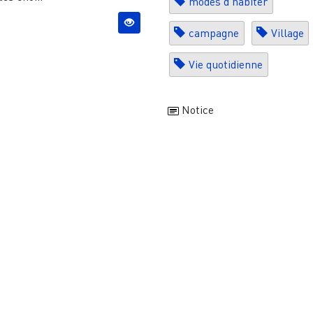
modes d'habiter
campagne
Village
Vie quotidienne
Notice