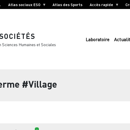
L
Atlas sociaux ESO
Atlas des Sports
Accès rapide
Cr
 SOCIÉTÉS
Laboratoire
Actuali
n Sciences Humaines et Sociales
terme
#Village