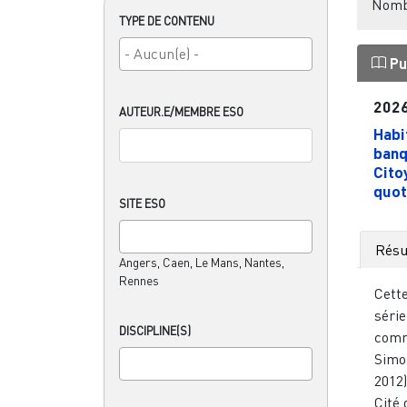
Nombr
TYPE DE CONTENU
Pu
202
AUTEUR.E/MEMBRE ESO
Habi
banq
Cito
quoti
SITE ESO
Rés
Angers, Caen, Le Mans, Nantes,
Rennes
Cett
séri
DISCIPLINE(S)
comm
Simo
2012)
Cité 