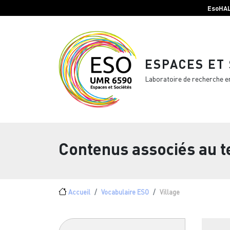
Menu top Header
Aller au contenu principal
EsoHA
ESPACES ET
Laboratoire de recherche e
Contenus associés au 
Fil d'Ariane
Accueil
Vocabulaire ESO
Village