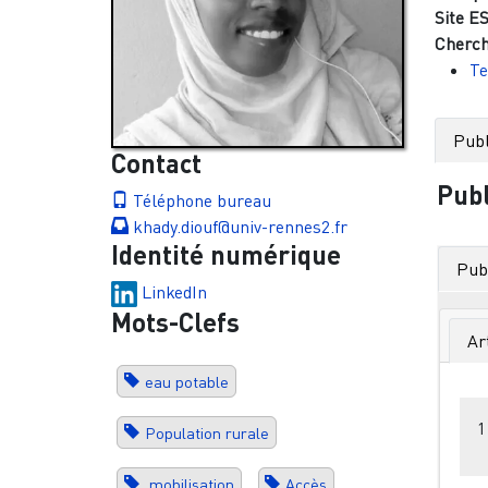
Site ES
Cherch
Te
Publ
Contact
Publ
Téléphone bureau
khady.diouf@univ-rennes2.fr
Identité numérique
Publ
LinkedIn
Mots-Clefs
Ar
eau potable
1
Population rurale
mobilisation
Accès