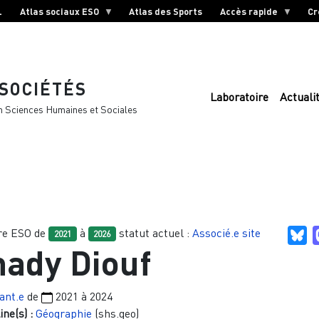
L
Atlas sociaux ESO
Atlas des Sports
Accès rapide
Cr
 SOCIÉTÉS
Laboratoire
Actuali
n Sciences Humaines et Sociales
e ESO de
à
statut actuel :
Associé.e site
Bl
2021
2026
ady Diouf
ant.e
de
2021
à
2024
ine(s) :
Géographie
(shs.geo)