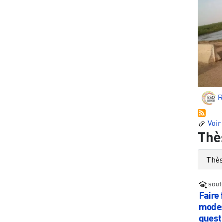
R
Voir
Thè
Thès
sout
Faire 
modes
quest