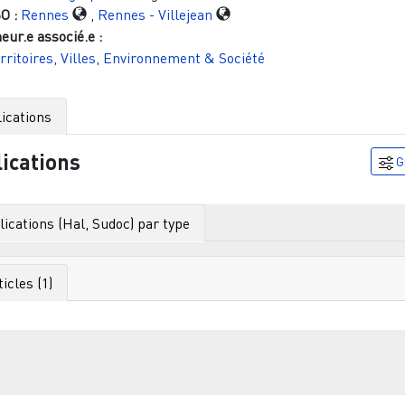
O :
Rennes
,
Rennes - Villejean
eur.e associé.e :
rritoires, Villes, Environnement & Société
ications
ications
G
ications (Hal, Sudoc) par type
ticles (1)
Filtr