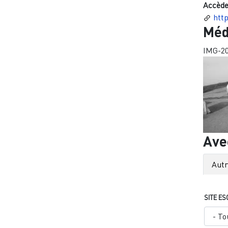
Accède
http
Méd
IMG-2
Ave
Aut
SITE ES