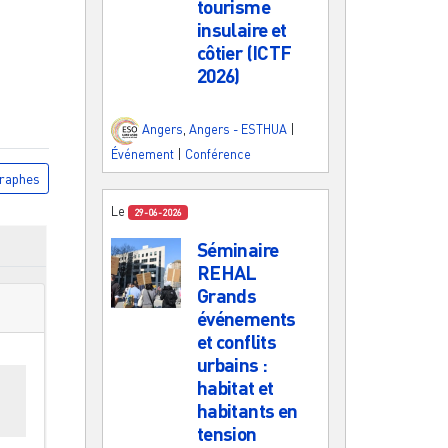
tourisme
insulaire et
côtier (ICTF
2026)
Angers
,
Angers - ESTHUA
|
Événement
|
Conférence
raphes
Le
29-06-2026
Séminaire
REHAL
Grands
événements
et conflits
urbains :
es
habitat et
habitants en
tension