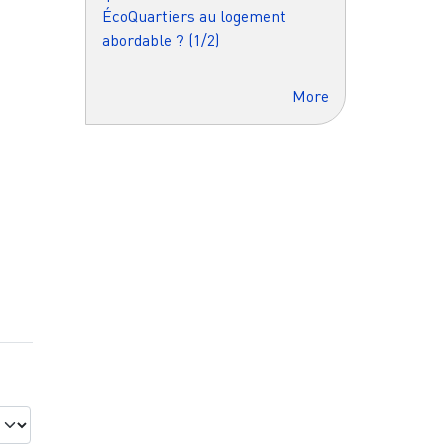
ÉcoQuartiers au logement
abordable ? (1/2)
More