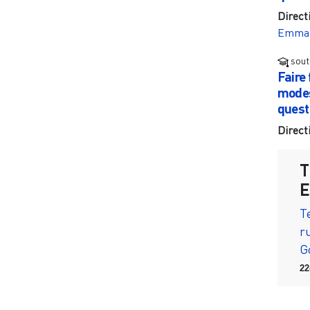
Direct
Emman
sout
Faire 
modes
quest
Direct
T
E
T
r
G
22