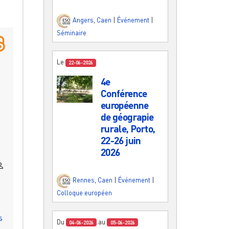
Angers
,
Caen
|
Événement
|
Séminaire
Le
22-06-2026
4e
Conférence
européenne
de géograpie
rurale, Porto,
22-26 juin
2026
Rennes
,
Caen
|
Événement
|
Colloque européen
s
Du
au
04-06-2026
05-06-2026