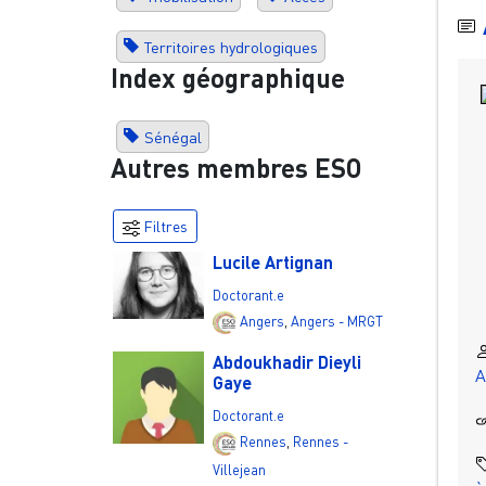
Territoires hydrologiques
Index géographique
Sénégal
Autres membres ESO
Filtres
Lucile Artignan
Doctorant.e
Angers
,
Angers - MRGT
Abdoukhadir Dieyli
A
Gaye
Doctorant.e
Rennes
,
Rennes -
Villejean