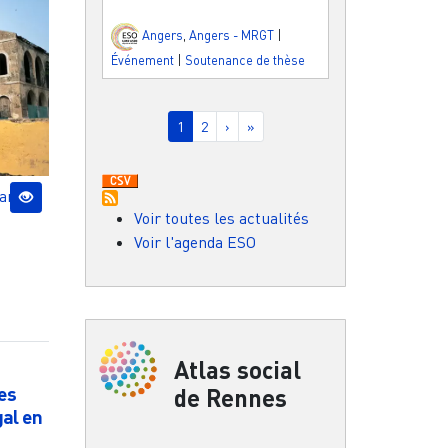
Angers
,
Angers - MRGT
|
Événement
|
Soutenance de thèse
Pagination
Page courante
Page
Page suivante
Dernière page
1
2
›
»
ean
Voir toutes les actualités
Voir l'agenda ESO
Atlas social
des
de Rennes
gal en