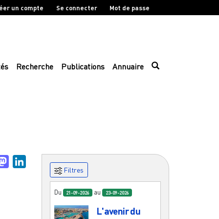
éer un compte
Se connecter
Mot de passe
tés
Recherche
Publications
Annuaire
uesky
Mastodon
LinkedIn
Filtres
Du
au
21-09-2026
23-09-2026
L'avenir du