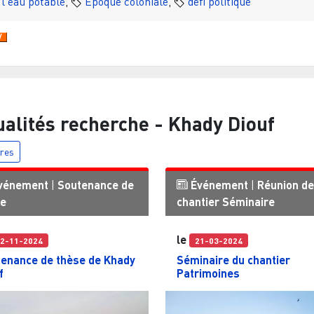
 l'eau potable
,
Époque coloniale
,
défi politique
ualités recherche -
Khady Diouf
tres
vénement
|
Soutenance de
Événement
|
Réunion de
se
chantier
Séminaire
le
2-11-2024
21-03-2024
enance de thèse de Khady
Séminaire du chantier
f
Patrimoines