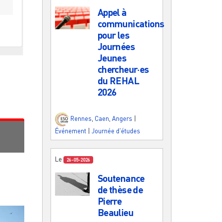
Appel à
communications
pour les
Journées
Jeunes
chercheur·es
du REHAL
2026
Rennes
,
Caen
,
Angers
|
Événement
|
Journée d'études
Le
26-05-2026
Soutenance
de thèse de
Pierre
Beaulieu