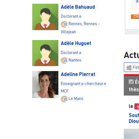
à
Adèle Bahuaud
Doctorant.e
Rennes
,
Rennes -
Villejean
Adèle Huguet
Act
Doctorant.e
Nantes
Fil
Adeline Pierrat
É
Enseignant.e-chercheur.e
thè
MCF
Le Mans
le
2
Sout
Diou