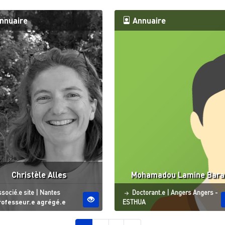
nnuaire
Annuaire
Christèle Alles
Mohamadou Lamine Bara
atut
Site ESO
Statut
Site ESO
socié.e site
|
Nantes
Doctorant.e
|
Angers
Angers -
rofesseur.e agrégé.e
ESTHUA
nation