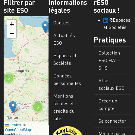
Filtrer par
Informations
rESO
site ESO
légales
sociaux !
@Espaces
Contact
+
et Sociétés
−
Actualités
Pratiques
ESO
Collection
Espaces et
ESO HAL-
Sociétés
SHS
Données
5
Atlas
personnelles
sociaux ESO
Mentions
Créer un
légales et
6
compte
crédits du
site
Se connecter
Leaflet
|
©
Image
OpenStreetMap
Mot de passe
contributors