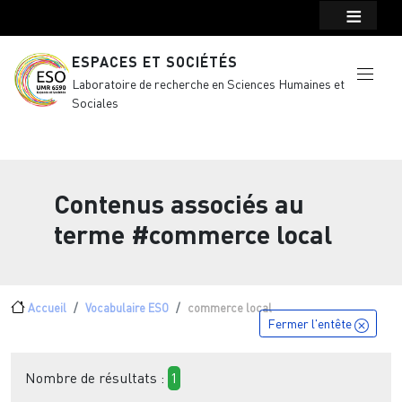
Menu top Header
Aller au contenu principal
ESPACES ET SOCIÉTÉS
Laboratoire de recherche en Sciences Humaines et
Sociales
Contenus associés au
terme
#commerce local
Fil d'Ariane
Accueil
Vocabulaire ESO
commerce local
Fermer l'entête
Nombre de résultats :
1