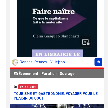
Rennes
,
Rennes - Villejean
Événement
|
Parution
|
Ouvrage
le
26-12-2025
TOURISME ET GASTRONOMIE. VOYAGER POUR LE
PLAISIR DU GOÛT