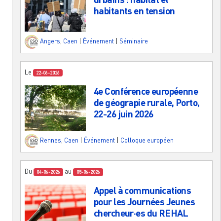
habitants en tension
Angers
,
Caen
|
Événement
|
Séminaire
Le
22-06-2026
4e Conférence européenne
de géograpie rurale, Porto,
22-26 juin 2026
Rennes
,
Caen
|
Événement
|
Colloque européen
Du
au
04-06-2026
05-06-2026
Appel à communications
pour les Journées Jeunes
chercheur·es du REHAL