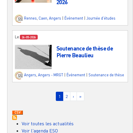
2026
Rennes
,
Caen
,
Angers
|
Événement
|
Journée d'études
Le
26-05-2026
Soutenance de thèse de
Pierre Beaulieu
Angers
,
Angers - MRGT
|
Événement
|
Soutenance de thèse
Pagination
Page courante
Page
Page suivante
Dernière page
1
2
›
»
Voir toutes les actualités
Voir l'agenda ESO