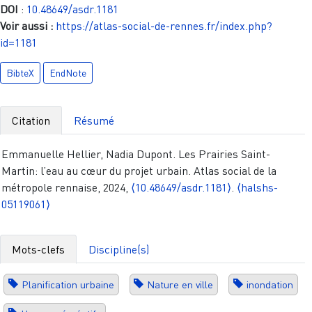
DOI
:
10.48649/asdr.1181
Voir aussi :
https://atlas-social-de-rennes.fr/index.php?
id=1181
BibteX
EndNote
Citation
Résumé
Emmanuelle Hellier, Nadia Dupont. Les Prairies Saint-
Martin: l’eau au cœur du projet urbain. Atlas social de la
métropole rennaise, 2024,
⟨10.48649/asdr.1181⟩
.
⟨halshs-
05119061⟩
Mots-clefs
Discipline(s)
Planification urbaine
Nature en ville
inondation