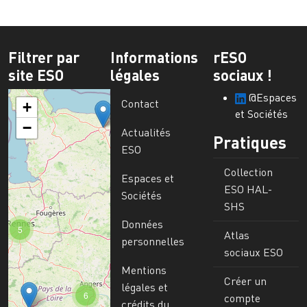
Filtrer par
Informations
rESO
site ESO
légales
sociaux !
@Espaces
Contact
+
et Sociétés
−
Actualités
Pratiques
ESO
Collection
Espaces et
ESO HAL-
Sociétés
SHS
Données
5
Atlas
personnelles
sociaux ESO
Mentions
Créer un
légales et
6
compte
crédits du