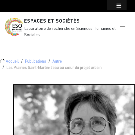
Menu top Header
Aller au contenu principal
ESPACES ET SOCIÉTÉS
Laboratoire de recherche en Sciences Humaines et
Sociales
Fil d'Ariane
Accueil
Publications
Autre
Les Prairies Saint-Martin: l’eau au cœur du projet urbain