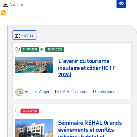
Notice
Filtres
Du
au
21-09-2026
23-09-2026
L'avenir du tourisme
insulaire et côtier (ICTF
2026)
Angers
,
Angers - ESTHUA
|
Événement
|
Conférence
Le
29-06-2026
Séminaire REHAL Grands
événements et conflits
urbains : habitat et