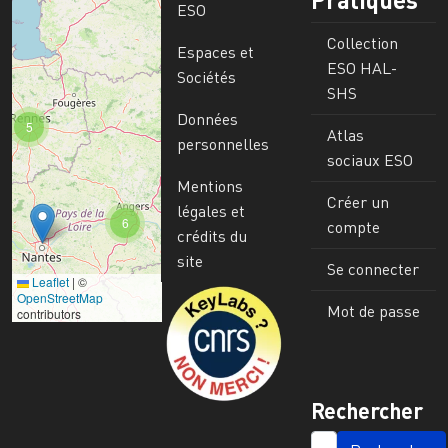
ESO
Collection
Espaces et
ESO HAL-
Sociétés
SHS
Données
5
Atlas
personnelles
sociaux ESO
Mentions
Créer un
légales et
6
compte
crédits du
site
Se connecter
Leaflet
|
©
Image
OpenStreetMap
Mot de passe
contributors
Rechercher
SEARCH