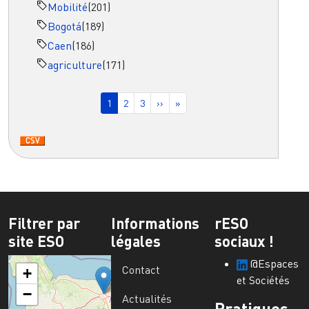
Mobilité
(201)
Bogotá
(189)
Caen
(186)
agriculture
(171)
Pagination
Page courante
Page
Page
Page suivante
Dernière page
1
2
3
››
»
Filtrer par
Informations
rESO
site ESO
légales
sociaux !
@Espaces
Contact
+
et Sociétés
−
Actualités
Pratiques