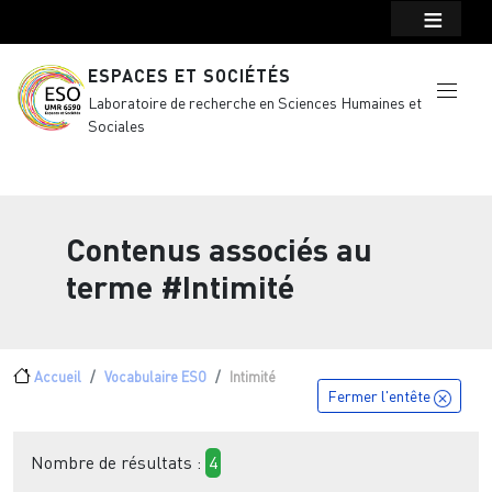
Menu top Header
Aller au contenu principal
ESPACES ET SOCIÉTÉS
Laboratoire de recherche en Sciences Humaines et
Sociales
Contenus associés au
terme
#Intimité
Fil d'Ariane
Accueil
Vocabulaire ESO
Intimité
Fermer l'entête
Nombre de résultats :
4