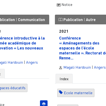
Notice
blication
|
Communication
Publication
|
Autre
3
2021
érence introductive à la
Conférence
née académique de
« Aménagements des
novation « Les nouveaux
espaces de l’école
maternelle ». Rectorat d
Renne...
gali Hardouin
|
Angers
Magali Hardouin
|
Angers
x
Index
paces éducatifs
Ecole maternelle
ice