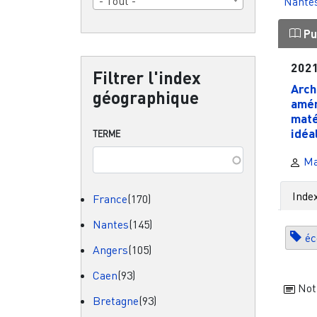
- Tout -
Nante
Pu
202
Filtrer l'index
Arch
géographique
amén
maté
idéa
TERME
Ma
Inde
France
(170)
Nantes
(145)
éc
Angers
(105)
Caen
(93)
Not
Bretagne
(93)