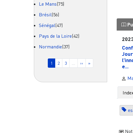
Le Mans
(75)
Brésil
(56)
Pu
Sénégal
(47)
Pays de la Loire
(42)
202
Normandie
(37)
Conf
Jour
Pagination
l’in
Page courante
Page
Page
Page suivante
Dernière page
1
2
3
…
››
»
e...
Ma
Inde
es
Not