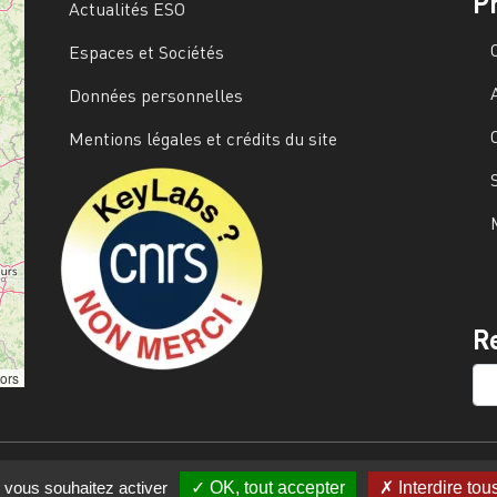
P
Actualités ESO
Espaces et Sociétés
Données personnelles
Mentions légales et crédits du site
Image
R
SE
tors
e vous souhaitez activer
OK, tout accepter
Interdire tou