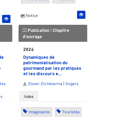
Notice
Publication
|
Chapitre
d'ouvrage
2024
de
Dynamiques de
patrimonialisation du
e
gourmand par les pratiques
et les discours e...
tes
Olivier Etchéverria
|
Angers
ex
Index
Imaginaires
Touristes