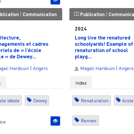
s
blication
|
Communication
Publication
|
Communica
1
2024
itecture,
Long live the renatured
agements et cadres
schoolyards! Example of
riels de « l’école
renaturation of school
le » de Dewey...
playg...
gali Hardouin
|
Angers
Magali Hardouin
|
Angers
x
Index
ole idéale
Dewey
Renaturation
école
Rennes
ice