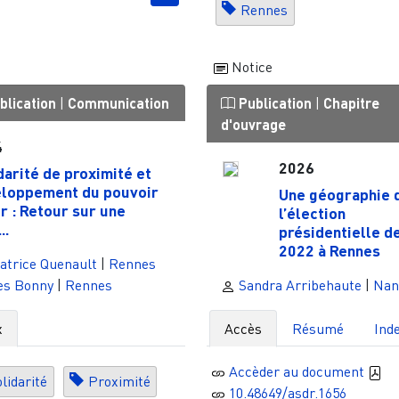
Rennes
Notice
blication
|
Communication
Publication
|
Chapitre
d'ouvrage
4
2026
darité de proximité et
loppement du pouvoir
Une géographie 
ir : Retour sur une
l’élection
..
présidentielle d
2022 à Rennes
atrice Quenault
|
Rennes
es Bonny
|
Rennes
Sandra Arribehaute
|
Nan
x
Accès
Résumé
Ind
Accèder au document
lidarité
Proximité
10.48649/asdr.1656