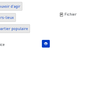
uvoir d'agir
Fichier
ers-lieux
artier populaire
ice