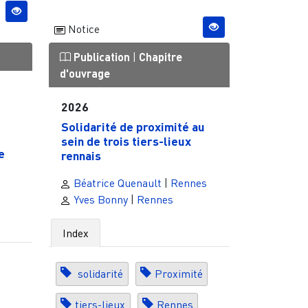
Notice
Publication
|
Chapitre
d'ouvrage
2026
Solidarité de proximité au
sein de trois tiers-lieux
e
rennais
Béatrice Quenault
|
Rennes
Yves Bonny
|
Rennes
Index
solidarité
Proximité
tiers-lieux
Rennes