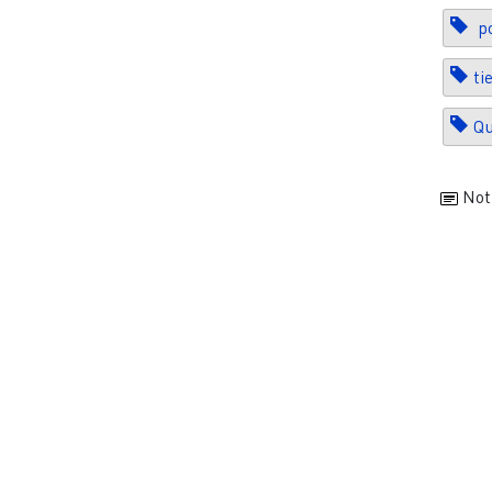
po
ti
Qu
Not