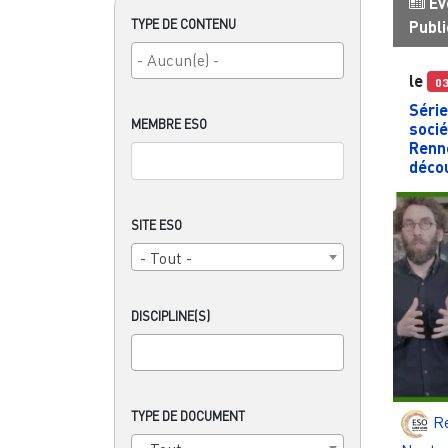
Év
TYPE DE CONTENU
Publi
le
0
Série
MEMBRE ESO
socié
Renne
décou
SITE ESO
- Tout -
DISCIPLINE(S)
TYPE DE DOCUMENT
R