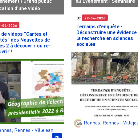
énement
|
Grand public
Événement
|
Séminaire
cation d'une vidéo
le
29-04-2026
3-04-2026
Terrains d'enquête :
Déconstruire une évidence
 de vidéos "Cartes et
la recherche en sciences
tés" des Nouvelles de
sociales
s 2 à découvrir ou re-
vrir !
Rennes
,
Rennes - Villeje
ennes
,
Rennes - Villejean
,