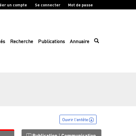
éer un compte
Se connecter
Mot de passe
tés
Recherche
Publications
Annuaire
Ouvrir l'entête
Publication
|
Communication