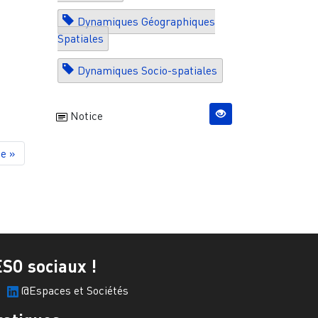
Dynamiques Géographiques
Spatiales
Dynamiques Socio-spatiales
Notice
ge
e »
ESO sociaux !
@Espaces et Sociétés