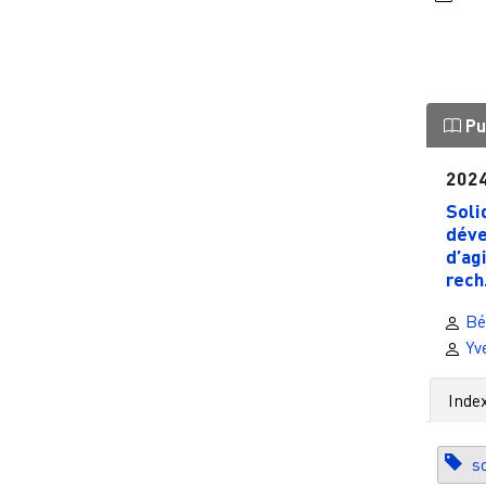
Pu
202
Soli
déve
d’ag
rech.
Bé
Yv
Inde
so