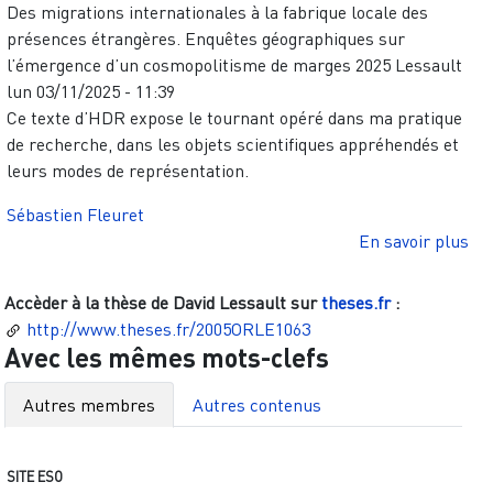
Des migrations internationales à la fabrique locale des
présences étrangères. Enquêtes géographiques sur
l’émergence d’un cosmopolitisme de marges
2025
Lessault
lun 03/11/2025 - 11:39
Ce texte d’HDR expose le tournant opéré dans ma pratique
de recherche, dans les objets scientifiques appréhendés et
leurs modes de représentation.
Sébastien Fleuret
sur
En savoir plus
Accèder à la thèse de
David Lessault
sur
theses.fr
:
http://www.theses.fr/2005ORLE1063
Avec les mêmes mots-clefs
Autres membres
Autres contenus
SITE ESO