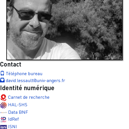
Contact
Téléphone bureau
david.lessault@univ-angers.fr
Identité numérique
Carnet de recherche
HAL-SHS
Data BNF
IdRef
ISNI