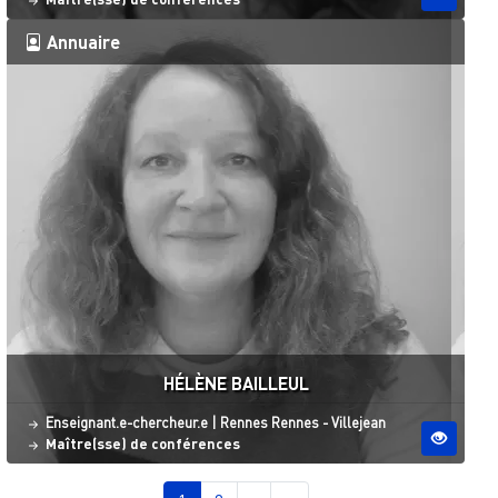
Annuaire
HÉLÈNE BAILLEUL
Statut
Site ESO
Enseignant.e-chercheur.e
|
Rennes
Rennes - Villejean
Maître(sse) de conférences
Pagination