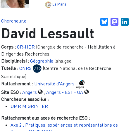
Le Mans
Chercheur.e
Bluesky
Mast
L
David Lessault
Corps :
CR-HDR
(Chargé.e de recherche - Habilitation à
Diriger des Recherches)
Discipline(s) :
Géographie
(shs.geo)
Tutelle :
CNRS
(Centre National de la Recherche
Scientifique)
Rattachement :
Université d'Angers
Site ESO :
Angers
,
Angers - ESTHUA
Chercheur.e associé.e :
UMR MIGRINTER
Rattachement aux axes de recherche ESO :
Axe 2 : Pratiques, expériences et représentations de