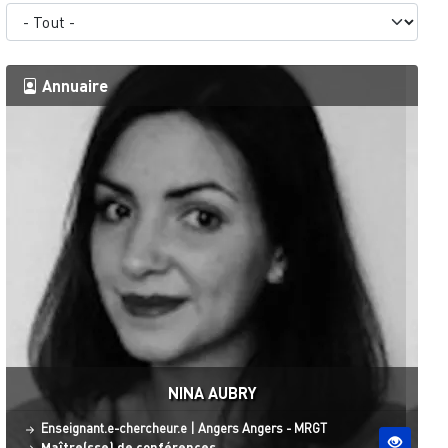
Annuaire
NINA AUBRY
Statut
Site ESO
Enseignant.e-chercheur.e
|
Angers
Angers - MRGT
Maître(sse) de conférences