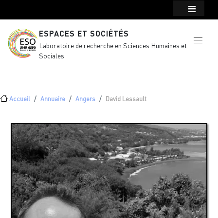
Menu top Header
Aller au contenu principal
ESPACES ET SOCIÉTÉS
Laboratoire de recherche en Sciences Humaines et
Sociales
Fil d'Ariane
Accueil
Annuaire
Angers
David Lessault