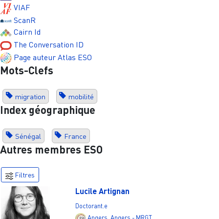
VIAF
ScanR
Cairn Id
The Conversation ID
Page auteur Atlas ESO
Mots-Clefs
migration
mobilité
Index géographique
Sénégal
France
Autres membres ESO
Filtres
Lucile Artignan
Doctorant.e
Angers
,
Angers - MRGT