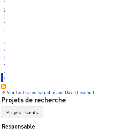
n
g
e
r
s
-
E
S
T
H
U
A
Voir toutes les actualités de
David Lessault
Projets de recherche
Projets récents
Responsable