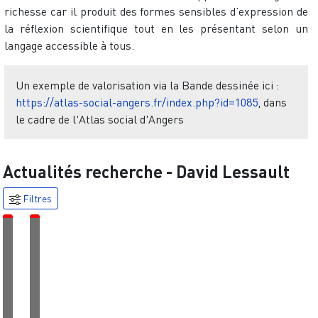
richesse car il produit des formes sensibles d’expression de
la réflexion scientifique tout en les présentant selon un
langage accessible à tous.
Un exemple de valorisation via la Bande dessinée ici :
https://atlas-social-angers.fr/index.php?id=1085
, dans
le cadre de l'Atlas social d'Angers
Actualités recherche -
David Lessault
Filtres
É
É
v
v
é
é
n
n
e
e