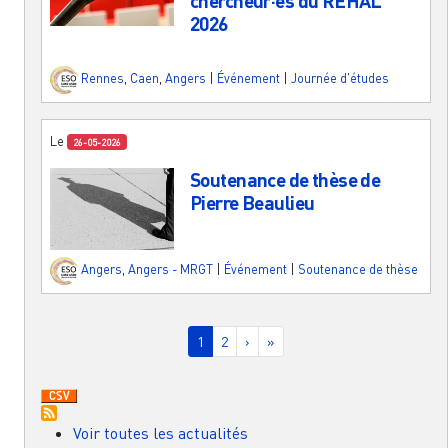
chercheur·es du REHAL
2026
Rennes
,
Caen
,
Angers
|
Événement
|
Journée d'études
Le
26-05-2026
Soutenance de thèse de
Pierre Beaulieu
Angers
,
Angers - MRGT
|
Événement
|
Soutenance de thèse
Pagination
Page courante
Page
Page suivante
Dernière page
1
2
›
»
Voir toutes les actualités