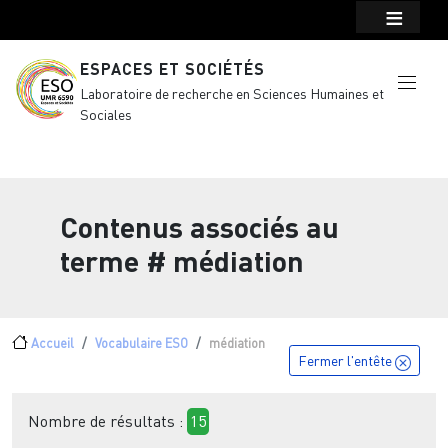
Menu top Header
Aller au contenu principal
ESPACES ET SOCIÉTÉS
Laboratoire de recherche en Sciences Humaines et
Sociales
Contenus associés au
terme
# médiation
Fil d'Ariane
Accueil
Vocabulaire ESO
médiation
Fermer l'entête
Nombre de résultats :
15