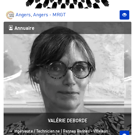
Angers
,
Angers - MRGT
Annuaire
VALÉRIE DEBORDE
Statut
Site ESO
Ingénieur.e / Technicien.ne
|
Rennes
Rennes - Villejean