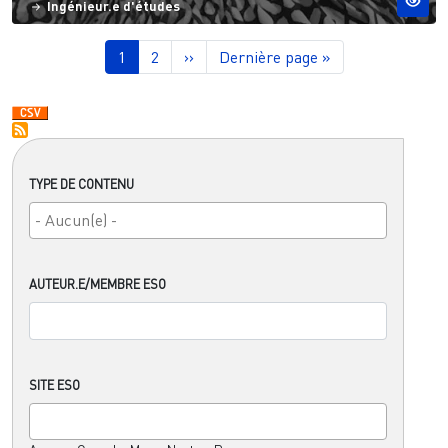
Ingénieur.e d'études
Pagination
Page courante
Page
Page suivante
Dernière page
1
2
››
Dernière page »
TYPE DE CONTENU
AUTEUR.E/MEMBRE ESO
SITE ESO