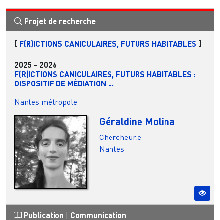
Projet de recherche
[
F(R)ICTIONS CANICULAIRES, FUTURS HABITABLES
]
2025
-
2026
F(R)ICTIONS CANICULAIRES, FUTURS HABITABLES :
DISPOSITIF DE MÉDIATION ...
Nantes métropole
Géraldine Molina
Chercheur.e
Nantes
Publication
|
Communication