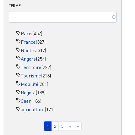
TERME
Paris
(457)
France
(327)
Nantes
(317)
Angers
(254)
Territoire
(222)
Tourisme
(218)
Mobilité
(201)
Bogotá
(189)
Caen
(186)
agriculture
(171)
Pagination
Page courante
Page
Page
Page suivante
Dernière page
1
2
3
››
»