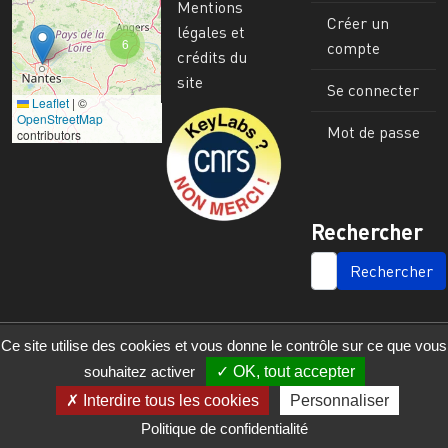
Mentions
Créer un
légales et
6
compte
crédits du
site
Se connecter
Leaflet
|
©
Image
OpenStreetMap
Mot de passe
contributors
Rechercher
SEARCH
Ce site utilise des cookies et vous donne le contrôle sur ce que vous
souhaitez activer
OK, tout accepter
Interdire tous les cookies
Personnaliser
Politique de confidentialité
© 2023 - 2025 - UMR 6590 - Espaces et Sociétés