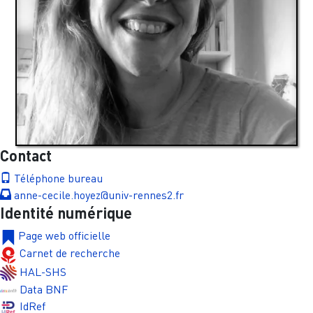
Contact
Téléphone bureau
anne-cecile.hoyez@univ-rennes2.fr
Identité numérique
Page web officielle
Carnet de recherche
HAL-SHS
Data BNF
IdRef