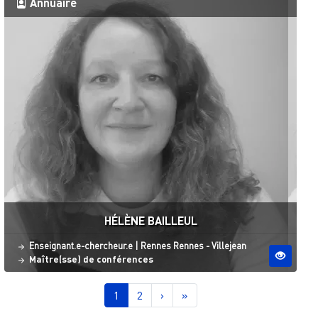
Annuaire
HÉLÈNE BAILLEUL
Statut
Site ESO
Enseignant.e-chercheur.e
|
Rennes
Rennes - Villejean
Maître(sse) de conférences
Pagination
Page courante
Page
Page suivante
Dernière page
1
2
›
»