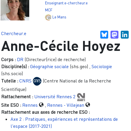
Enseignant.e-chercheur.e
MCF
Le Mans
Chercheur.e
Bluesky
Mast
L
Anne-Cécile Hoyez
Corps :
DR
(Directeur(rice) de recherche)
Discipline(s) :
Géographie sociale
(shs.geo)
,
Sociologie
(shs.socio)
Tutelle :
CNRS
(Centre National de la Recherche
Scientifique)
Rattachement :
Université Rennes 2
Site ESO :
Rennes
,
Rennes - Villejean
Rattachement aux axes de recherche ESO :
Axe 2 : Pratiques, expériences et représentations de
l'espace (2017-2021)