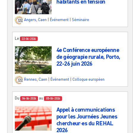
habitants en tension
Angers
,
Caen
|
Événement
|
Séminaire
Le
22-06-2026
4e Conférence européenne
de géograpie rurale, Porto,
22-26 juin 2026
Rennes
,
Caen
|
Événement
|
Colloque européen
Du
au
04-06-2026
05-06-2026
Appel à communications
pour les Journées Jeunes
chercheur·es du REHAL
2026