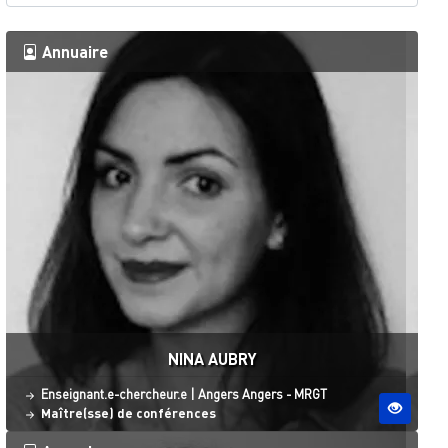
Annuaire
NINA AUBRY
Statut
Site ESO
Enseignant.e-chercheur.e
|
Angers
Angers - MRGT
Maître(sse) de conférences