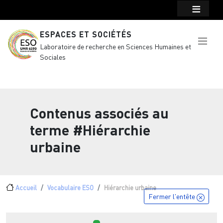
Menu top Header
Aller au contenu principal
ESPACES ET SOCIÉTÉS
Laboratoire de recherche en Sciences Humaines et
Sociales
Contenus associés au
terme
#Hiérarchie
urbaine
Fil d'Ariane
Accueil
Vocabulaire ESO
Hiérarchie urbaine
Fermer l'entête