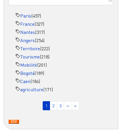
Paris
(457)
France
(327)
Nantes
(317)
Angers
(254)
Territoire
(222)
Tourisme
(218)
Mobilité
(201)
Bogotá
(189)
Caen
(186)
agriculture
(171)
Pagination
Page courante
Page
Page
Page suivante
Dernière page
1
2
3
››
»