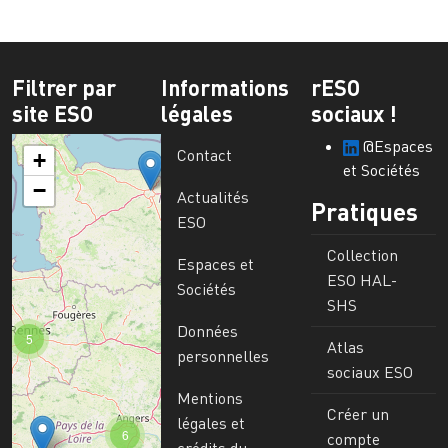
Filtrer par
Informations
rESO
site ESO
légales
sociaux !
@Espaces
Contact
+
et Sociétés
−
Actualités
Pratiques
ESO
Collection
Espaces et
ESO HAL-
Sociétés
SHS
Données
5
Atlas
personnelles
sociaux ESO
Mentions
Créer un
légales et
6
compte
crédits du