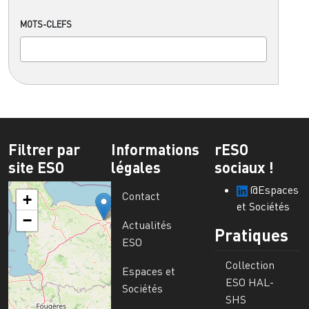
MOTS-CLEFS
Filtrer par
Informations
rESO
site ESO
légales
sociaux !
@Espaces
Contact
+
et Sociétés
−
Actualités
Pratiques
ESO
Collection
Espaces et
ESO HAL-
Sociétés
SHS