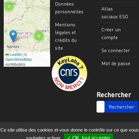
Données
5
Atlas
personnelles
sociaux ESO
Mentions
Créer un
légales et
6
compte
crédits du
site
Se connecter
Leaflet
|
©
Image
OpenStreetMap
Mot de passe
contributors
Rechercher
SEARCH
Ce site utilise des cookies et vous donne le contrôle sur ce que vous
souhaitez activer
OK, tout accepter