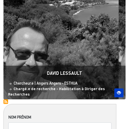
DAVID LESSAULT
Statut
Site ESO
Chercheur.e
|
Angers
Angers - ESTHUA
Chargé.e de recherche - Habilitation à Diriger des
Recherches
NOM PRÉNOM