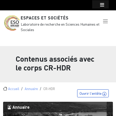
Menu top Header
Aller au contenu principal
ESPACES ET SOCIÉTÉS
Laboratoire de recherche en Sciences Humaines et
Sociales
Contenus associés avec
le corps
CR-HDR
Fil d'Ariane
Accueil
Annuaire
CR-HDR
Ouvrir l'entête
Annuaire