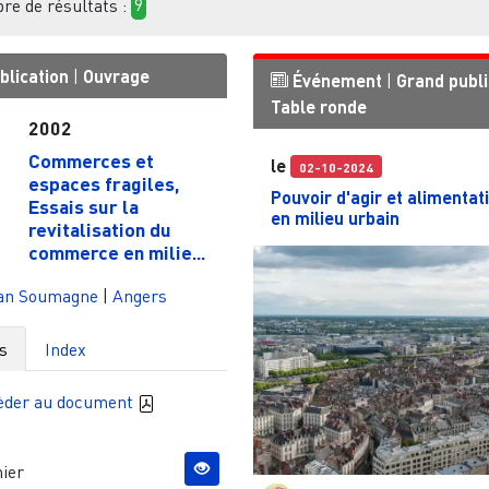
e de résultats :
9
blication
|
Ouvrage
Événement
|
Grand publi
Table ronde
2002
Commerces et
le
02-10-2024
espaces fragiles,
Pouvoir d'agir et alimentat
Essais sur la
en milieu urbain
revitalisation du
commerce en milie...
an Soumagne
|
Angers
s
Index
èder au document
ier