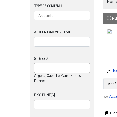
Nombr
TYPE DE CONTENU
Pu
AUTEUR.E/MEMBRE ESO
SITE ESO
Je
Angers, Caen, Le Mans, Nantes,
Rennes
Accè
DISCIPLINE(S)
Acc
Fich