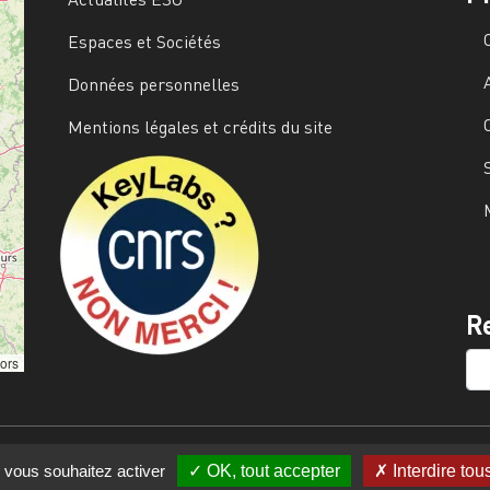
Espaces et Sociétés
Données personnelles
Mentions légales et crédits du site
Image
R
SE
tors
e vous souhaitez activer
OK, tout accepter
Interdire tou