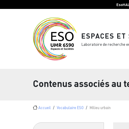
Menu top Header
Aller au contenu principal
EsoHA
ESPACES ET
Laboratoire de recherche e
Contenus associés au 
Fil d'Ariane
Accueil
Vocabulaire ESO
Milieu urbain