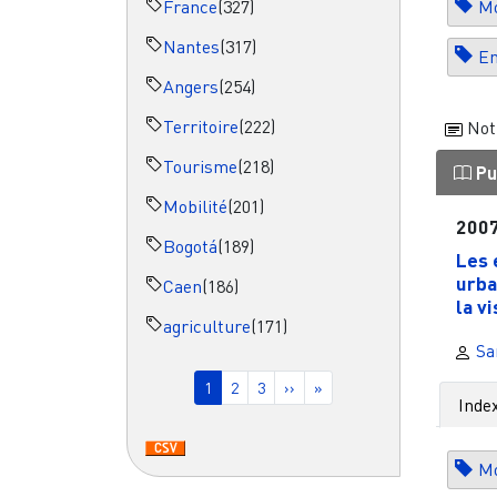
France
(327)
Mo
Nantes
(317)
En
Angers
(254)
Territoire
(222)
Not
Tourisme
(218)
Pu
Mobilité
(201)
200
Bogotá
(189)
Les 
urba
Caen
(186)
la vi
agriculture
(171)
Sa
Pagination
Page courante
Page
Page
Page suivante
Dernière page
1
2
3
››
»
Inde
Mo