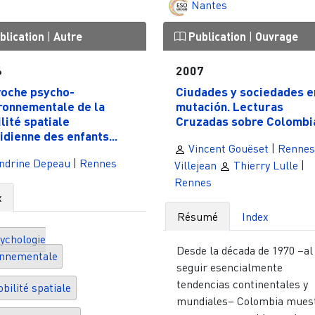
Nantes
blication
|
Autre
Publication
|
Ouvrage
6
2007
oche psycho-
Ciudades y sociedades e
ronnementale de la
mutación. Lecturas
lité spatiale
Cruzadas sobre Colombia
idienne des enfants...
Vincent Gouëset
|
Rennes
ndrine Depeau
|
Rennes
Villejean
Thierry Lulle
|
Rennes
x
Résumé
Index
ychologie
Desde la década de 1970 –al
onnementale
seguir esencialmente
tendencias continentales y
bilité spatiale
mundiales– Colombia mues