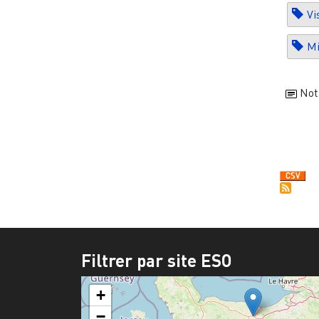
Vi
Mi
Not
Filtrer par site ESO
+
−