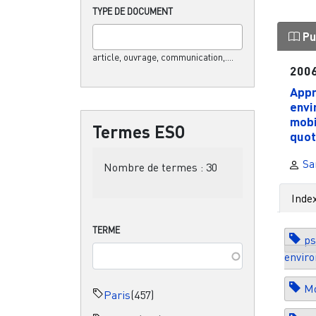
TYPE DE DOCUMENT
Pu
article, ouvrage, communication,....
200
Appr
envi
mobi
Termes ESO
quot
Sa
Nombre de termes :
30
Inde
TERME
ps
envir
Mo
Paris
(457)