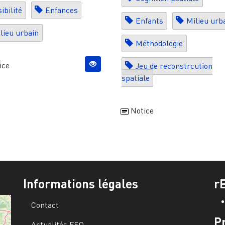
sibilité
Enfances
Enfants
Milieu urb
lieu urbain
Méthodologie
ice
Jeu de reconstrcution
spatiale
Notice
Informations légales
r
Contact
P
Actualités ESO