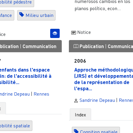
numerosos cambios en los
bilité pédestre
planos político, econ...
fance
Milieu urbain
Notice
ice
blication
|
Communication
Publication
|
Communica
7
2006
enfants dans l'espace
Approche méthodologiq
in: de l'accessibilité à
(JRS) et développement
sibilité...
de la représentation de
l'espa...
ndrine Depeau
|
Rennes
Sandrine Depeau
|
Renne
x
Index
bilité spatiale
Cognition psatiale