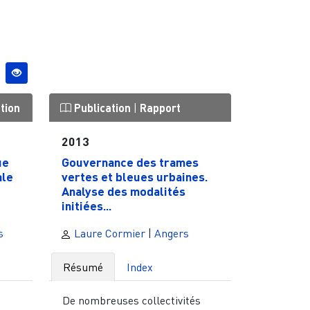
tion
Publication
|
Rapport
2013
ue
Gouvernance des trames
ale
vertes et bleues urbaines.
Analyse des modalités
initiées...
s
Laure Cormier
|
Angers
Résumé
Index
De nombreuses collectivités