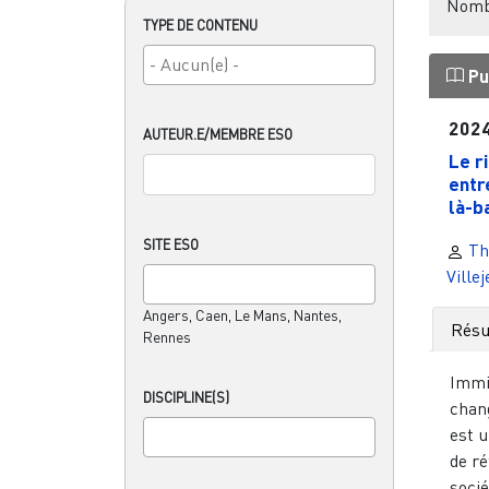
Nombr
TYPE DE CONTENU
Pu
202
AUTEUR.E/MEMBRE ESO
Le r
entr
là-b
SITE ESO
Th
Ville
Angers, Caen, Le Mans, Nantes,
Rés
Rennes
Immi
DISCIPLINE(S)
chang
est u
de r
socié