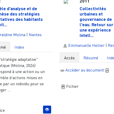
2
2011
le d'analyse et de
Collectivités
hèse des stratégies
urbaines et
tatives des habitants
gouvernance de
il...
l'eau. Retour sur
une expérience
raldine Molina
|
Nantes
intell...
Emmanuelle Hellier
|
Re
umé
Index
Accès
Résumé
Ind
stratégie adaptative"
tique (Molina, 2026)
Accèder au document
espond à une action ou un
mble d’actions mises en
e par un individu pour se
Fichier
ger ...
ice