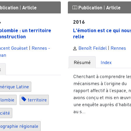
blication
|
Article
Publication
|
Article
6
2016
olombie : un territoire
L'émotion est ce qui nou
onstruction
relie
ncent Gouëset
|
Rennes -
Benoît Feildel
|
Rennes
jean
Résumé
Index
x
Cherchant à comprendre le
mécanismes à l’origine du
érique Latine
rapport affectif à l’espace, 
avons conçu et mis en œuvr
lombie
territoire
une enquête auprès d’habit
au s...
ciété
ographie régionale