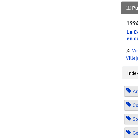
Pu
199
La C
en c
Vi
Ville
Inde
Am
Co
So
Gé