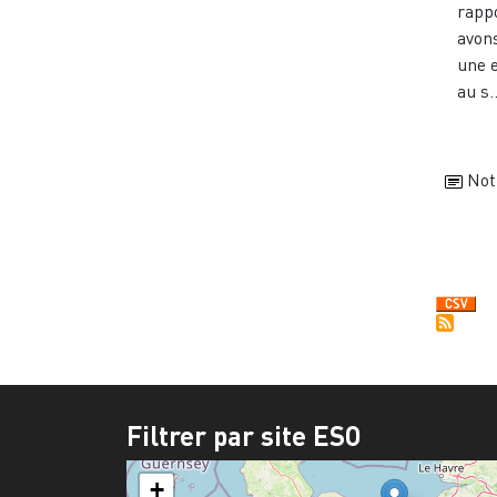
rappo
avon
une 
au s..
Not
Pagi
Filtrer par site ESO
+