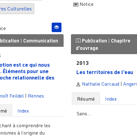
Notice
res Culturelles
ice
blication
|
Communication
Publication
|
Chapitre
d'ouvrage
5
2013
otion est ce qui nous
e. Éléments pour une
Les territoires de l'eau
oche relationnelle des
Nathalie Carcaud
|
Anger
oît Feildel
|
Rennes
Résumé
Index
umé
Index
Sans...
chant à comprendre les
nismes à l’origine du