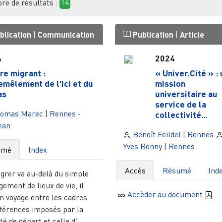
e de résultats :
14
blication
|
Communication
Publication
|
Article
4
2024
ire migrant :
« Univer.Cité » :
emêlement de l'ici et du
mission
as
universitaire au
service de la
omas Marec
|
Rennes -
collectivité...
jean
Benoît Feildel
|
Rennes
Yves Bonny
|
Rennes
umé
Index
Accès
Résumé
Ind
grer va au-delà du simple
ement de lieux de vie, il
Accèder au document
n voyage entre les cadres
éférences imposés par la
té de départ et celle d’...