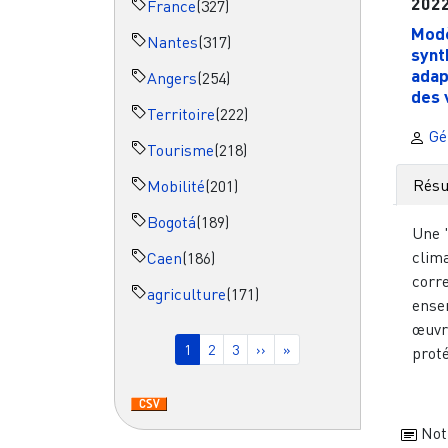
202
France
(327)
Modè
Nantes
(317)
synt
adap
Angers
(254)
des v
Territoire
(222)
Gé
Tourisme
(218)
Rés
Mobilité
(201)
Bogotá
(189)
Une "
clima
Caen
(186)
corr
agriculture
(171)
ense
Pagination
œuvr
Page courante
Page
Page
Page suivante
Dernière page
1
2
3
››
»
proté
Not