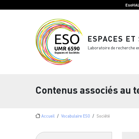
Menu top Header
Aller au contenu principal
EsoHA
ESPACES ET
Laboratoire de recherche e
Contenus associés au 
Fil d'Ariane
Accueil
Vocabulaire ESO
Société