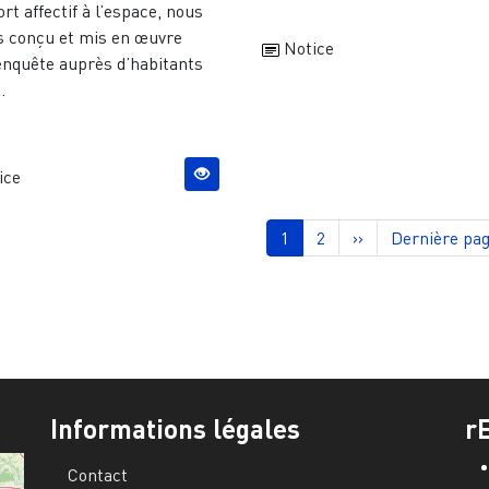
rt affectif à l’espace, nous
s conçu et mis en œuvre
Notice
enquête auprès d’habitants
.
ice
nation
Page courante
Page
Page suivante
Dernière pa
1
2
››
Dernière pag
Informations légales
r
Contact