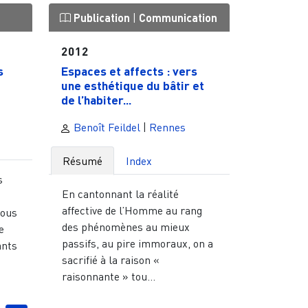
Publication
|
Communication
2012
s
Espaces et affects : vers
une esthétique du bâtir et
de l’habiter...
Benoît Feildel
|
Rennes
Résumé
Index
s
En cantonnant la réalité
affective de l’Homme au rang
nous
des phénomènes au mieux
e
passifs, au pire immoraux, on a
ants
sacrifié à la raison «
raisonnante » tou...