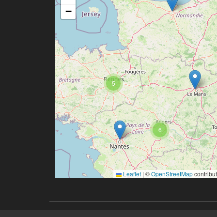
−
5
6
Leaflet
|
©
OpenStreetMap
contribu