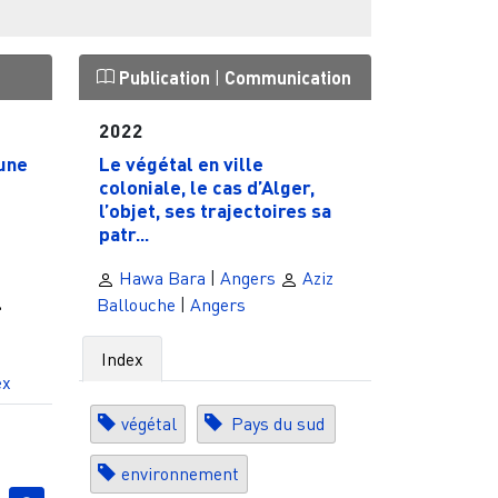
Publication
|
Communication
2022
 une
Le végétal en ville
coloniale, le cas d’Alger,
l’objet, ses trajectoires sa
patr...
Hawa Bara
|
Angers
Aziz
Ballouche
|
Angers
Index
ex
végétal
Pays du sud
environnement