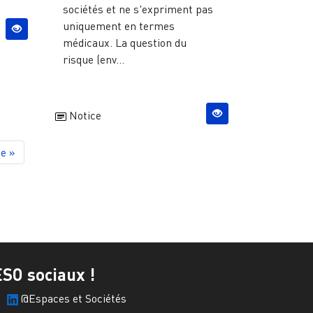
sociétés et ne s'expriment pas
uniquement en termes
médicaux. La question du
risque (env...
Notice
ge
e »
ESO sociaux !
@Espaces et Sociétés