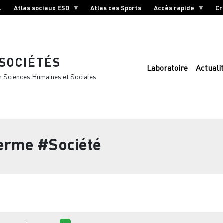
L
Atlas sociaux ESO
Atlas des Sports
Accès rapide
Cr
 SOCIÉTÉS
Laboratoire
Actuali
n Sciences Humaines et Sociales
terme
#Société